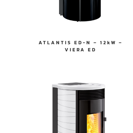
n
t
e
m
e
n
ATLANTIS ED-N – 12kW –
t
VIERA ED