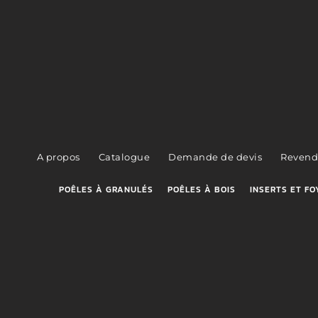
A propos
Catalogue
Demande de devis
Revend
POÊLES À GRANULÉS
POÊLES À BOIS
INSERTS ET FO