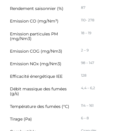
87
Rendement saisonnier (%)
110- 278
Emission CO (mg/Nm³)
18 – 19
Emission particules PM
(mg/Nm3)
2 – 9
Emission COG (mg/Nm3)
98 – 147
Emission NOx (mg/Nm3)
128
Efficacité énergétique IEE
4,4 – 6,2
Débit massique des fumées
(g/s)
114 – 161
Température des fumées (°C)
6 – 8
Tirage (Pa)
Granulés