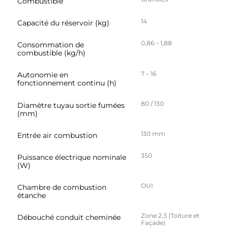
Combustible
14
Capacité du réservoir (kg)
0,86 – 1,88
Consommation de
combustible (kg/h)
7 – 16
Autonomie en
fonctionnement continu (h)
80 / 130
Diamètre tuyau sortie fumées
(mm)
130 mm
Entrée air combustion
350
Puissance électrique nominale
(W)
OUI
Chambre de combustion
étanche
Zone 2,3 (Toiture et
Débouché conduit cheminée
Façade)