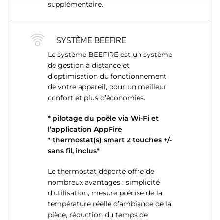
supplémentaire.
t
publicité et d'analyse, qui peuvent combiner celles-ci
avec d'autres informations que vous leur avez fournies
ou qu'ils ont collectées lors de votre utilisation de leurs
SYSTÈME BEEFIRE
services.
Le système BEEFIRE est un système
de gestion à distance et
d’optimisation du fonctionnement
de votre appareil, pour un meilleur
confort et plus d’économies.
* pilotage du poêle via Wi-Fi et
l’application AppFire
* thermostat(s) smart 2 touches +/-
sans fil, inclus*
Le thermostat déporté offre de
nombreux avantages : simplicité
d’utilisation, mesure précise de la
température réelle d’ambiance de la
pièce, réduction du temps de