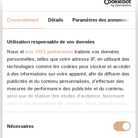
technicien, le système KCC
intervient en toute autonomie pour
vous garantir le meilleur
Consentement
Détails
Paramètres des annonces
fonctionnement et une utilisation
économique et plus écologique du
combustible.
Utilisation responsable de vos données
Nous et
nos 1022 partenaires
traitons vos données
personnelles, telles que votre adresse IP, en utilisant des
SMART VENTILATION
technologies comme les cookies pour stocker et accéder
La technologie SMART
à des informations sur votre appareil, afin de diffuser des
VENTILATION lorsqu’elle est activée,
publicités et du contenu personnalisés, d'effectuer des
permet au poêle de fonctionner en
mesures de performance des publicités et du contenu,
convection naturelle sans
ainsi que de réaliser des études d’audience, favorisant
l’assistance des ventilateurs de
ainsi le développement de services. Vous avez le choix
soufflerie. L’utilisation des
quant à l'utilisation de vos données et à leurs finalités.
ventilateurs étant réservée au
Vous pouvez modifier ou retirer votre consentement à
besoin de montées en température
S
tout moment en consultant la Déclaration relative aux
rapides. La ventilation intelligente
Nécessaires
é
est idéale pour les montées en
cookies ou en cliquant sur l'icône de confidentialité.
l