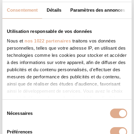
durant votre absence décider de
Consentement
Détails
Paramètres des annonces
modifier le fonctionnement de
votre appareil de chauffage et/ou la
température de confort de votre
Utilisation responsable de vos données
habitation. 2 versions disponibles en
option : kit classique ou kit Beefire.
Nous et
nos 1022 partenaires
traitons vos données
personnelles, telles que votre adresse IP, en utilisant des
technologies comme les cookies pour stocker et accéder
CARACTÉRISTIQUES
à des informations sur votre appareil, afin de diffuser des
publicités et du contenu personnalisés, d'effectuer des
mesures de performance des publicités et du contenu,
9,1
Puissance Nominale (kW)
ainsi que de réaliser des études d’audience, favorisant
ainsi le développement de services. Vous avez le choix
4,2 – 9,1
Modulation puissance (kW)
quant à l'utilisation de vos données et à leurs finalités.
Vous pouvez modifier ou retirer votre consentement à
104
S
Surface chauffée (m²)
tout moment en consultant la Déclaration relative aux
Nécessaires
é
cookies ou en cliquant sur l'icône de confidentialité.
A+
Classe énergétique
l
e
Préférences
90 – 91
Rendement (%)