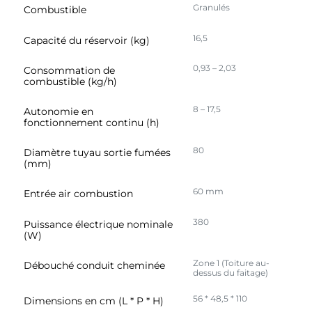
Granulés
Combustible
avec d'autres informations que vous leur avez fournies
ou qu'ils ont collectées lors de votre utilisation de leurs
16,5
Capacité du réservoir (kg)
services.
0,93 – 2,03
Consommation de
combustible (kg/h)
8 – 17,5
Autonomie en
fonctionnement continu (h)
80
Diamètre tuyau sortie fumées
(mm)
60 mm
Entrée air combustion
380
Puissance électrique nominale
(W)
Zone 1 (Toiture au-
Débouché conduit cheminée
dessus du faitage)
56 * 48,5 * 110
Dimensions en cm (L * P * H)