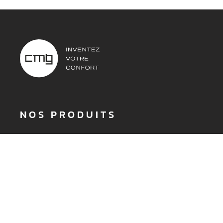
NOS PRODUITS
DEMANDER UN DEVIS
Poêles à granulés
Poêles à bois
Inserts et foyers
Accessoires
Aide au choix
À PROPOS