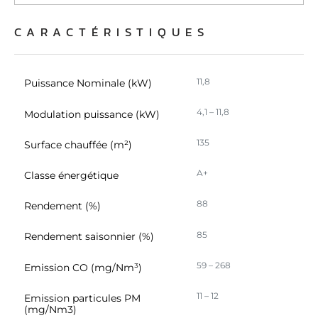
CARACTÉRISTIQUES
11,8
Puissance Nominale (kW)
4,1 – 11,8
Modulation puissance (kW)
135
Surface chauffée (m²)
A+
Classe énergétique
88
Rendement (%)
85
Rendement saisonnier (%)
59 – 268
Emission CO (mg/Nm³)
11 – 12
Emission particules PM
(mg/Nm3)