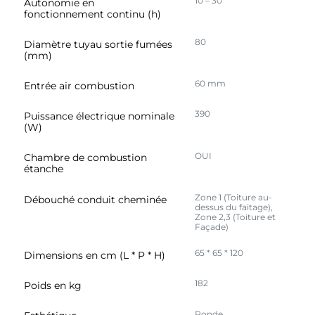
10 – 30
Autonomie en
fonctionnement continu (h)
80
Diamètre tuyau sortie fumées
(mm)
60 mm
Entrée air combustion
390
Puissance électrique nominale
(W)
OUI
Chambre de combustion
étanche
Zone 1 (Toiture au-
Débouché conduit cheminée
dessus du faitage),
Zone 2,3 (Toiture et
Façade)
65 * 65 * 120
Dimensions en cm (L * P * H)
182
Poids en kg
Ronde