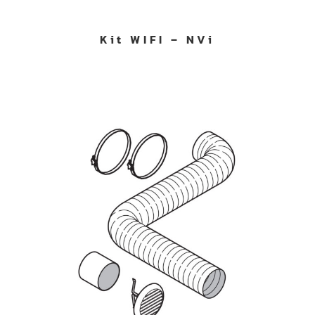
Kit WIFI – NVi