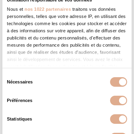
durant votre absence décider de
modifier le fonctionnement de
Nous et
nos 1022 partenaires
traitons vos données
votre appareil de chauffage et/ou la
personnelles, telles que votre adresse IP, en utilisant des
température de confort de votre
technologies comme les cookies pour stocker et accéder
habitation. 2 versions disponibles en
à des informations sur votre appareil, afin de diffuser des
option : kit classique ou kit Beefire.
publicités et du contenu personnalisés, d'effectuer des
mesures de performance des publicités et du contenu,
ainsi que de réaliser des études d’audience, favorisant
CARACTÉRISTIQUES
ainsi le développement de services. Vous avez le choix
quant à l'utilisation de vos données et à leurs finalités.
Vous pouvez modifier ou retirer votre consentement à
9,1
Puissance Nominale (kW)
S
tout moment en consultant la Déclaration relative aux
Nécessaires
é
4,2 – 9,1
cookies ou en cliquant sur l'icône de confidentialité.
Modulation puissance (kW)
l
e
Préférences
104
Surface chauffée (m²)
Si vous le permettez, nous aimerions également :
c
Collecter des informations sur votre localisation
t
A+
Classe énergétique
géographique qui peuvent être précises à plusieurs
i
Statistiques
mètres près
o
90 – 91
Rendement (%)
Identifier votre appareil en l'analysant activement
n