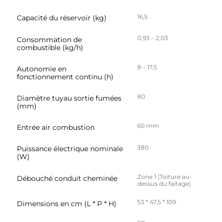
16,5
Capacité du réservoir (kg)
0,93 – 2,03
Consommation de
combustible (kg/h)
8 – 17,5
Autonomie en
fonctionnement continu (h)
80
Diamètre tuyau sortie fumées
(mm)
60 mm
Entrée air combustion
380
Puissance électrique nominale
(W)
Zone 1 (Toiture au-
Débouché conduit cheminée
dessus du faitage)
53 * 47,5 * 109
Dimensions en cm (L * P * H)