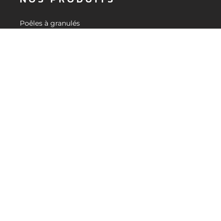
DEMANDER UN DEVIS
Poêles à granulés
Poêles à bois
Inserts et foyers
Accessoires
Aide au choix
À PROPOS
Nos valeurs
Catalogue
Blog actualité CMG
LIENS UTILES
Demande de devis
Revendeurs