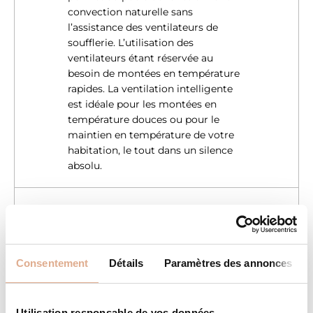
convection naturelle sans
l’assistance des ventilateurs de
soufflerie. L’utilisation des
ventilateurs étant réservée au
besoin de montées en température
rapides. La ventilation intelligente
est idéale pour les montées en
température douces ou pour le
maintien en température de votre
habitation, le tout dans un silence
absolu.
WIFI/APP WIFI
Le kit WIFI optionnel et son
application, vous permettent, quel
Consentement
Détails
Paramètres des annonces
que soit l’endroit où vous vous
trouvez, de gérer le confort de votre
habitation. Vous pouvez même
Utilisation responsable de vos données