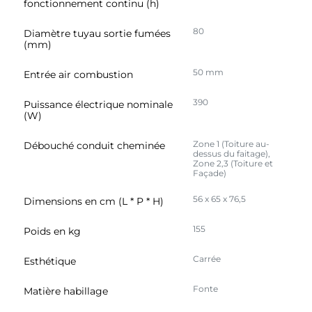
fonctionnement continu (h)
80
Diamètre tuyau sortie fumées
(mm)
50 mm
Entrée air combustion
390
Puissance électrique nominale
(W)
Zone 1 (Toiture au-
Débouché conduit cheminée
dessus du faitage),
Zone 2,3 (Toiture et
Façade)
56 x 65 x 76,5
Dimensions en cm (L * P * H)
155
Poids en kg
Carrée
Esthétique
Fonte
Matière habillage