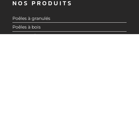
NOS PRODUITS
Poêles à granulés
DEMANDER UN DEVIS
Poêles à bois
Inserts et foyers
Accessoires
Aide au choix
À PROPOS
Nos valeurs
Catalogue
Blog actualité CMG
LIENS UTILES
Demande de devis