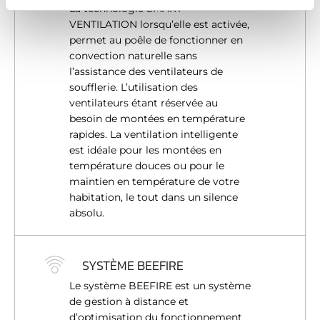
La technologie SMART
t
Les cookies nous permettent de personnaliser le contenu
VENTILATION lorsqu’elle est activée,
e
et les annonces, d'offrir des fonctionnalités relatives aux
permet au poêle de fonctionner en
m
médias sociaux et d'analyser notre trafic. Nous
convection naturelle sans
e
partageons également des informations sur l'utilisation de
l’assistance des ventilateurs de
n
notre site avec nos partenaires de médias sociaux, de
soufflerie. L’utilisation des
t
publicité et d'analyse, qui peuvent combiner celles-ci
ventilateurs étant réservée au
avec d'autres informations que vous leur avez fournies
besoin de montées en température
ou qu'ils ont collectées lors de votre utilisation de leurs
rapides. La ventilation intelligente
services.
est idéale pour les montées en
température douces ou pour le
maintien en température de votre
habitation, le tout dans un silence
absolu.
SYSTÈME BEEFIRE
Le système BEEFIRE est un système
de gestion à distance et
d’optimisation du fonctionnement