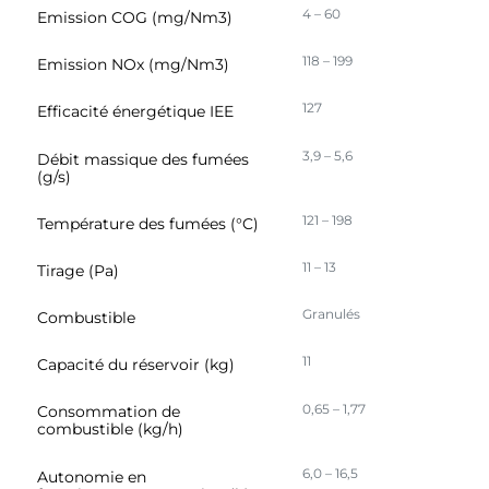
4 – 60
Emission COG (mg/Nm3)
118 – 199
Emission NOx (mg/Nm3)
127
Efficacité énergétique IEE
3,9 – 5,6
Débit massique des fumées
(g/s)
121 – 198
Température des fumées (°C)
11 – 13
Tirage (Pa)
Granulés
Combustible
11
Capacité du réservoir (kg)
0,65 – 1,77
Consommation de
combustible (kg/h)
6,0 – 16,5
Autonomie en