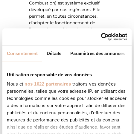
Combustion) est système exclusif
développé par nos ingénieurs. Elle
permet, en toutes circonstances,
d’adapter le fonctionnement de
l’appareil pour obtenir le meilleur
niveau de combustion. Là où de
nombreux appareils du marché
nécessitent l’intervention d’un
Consentement
Détails
Paramètres des annonces
technicien, le système KCC
intervient en toute autonomie pour
vous garantir le meilleur
Utilisation responsable de vos données
fonctionnement et une utilisation
économique et plus écologique du
Nous et
nos 1022 partenaires
traitons vos données
combustible.
personnelles, telles que votre adresse IP, en utilisant des
technologies comme les cookies pour stocker et accéder
à des informations sur votre appareil, afin de diffuser des
MODE “SILENCE”
publicités et du contenu personnalisés, d'effectuer des
A faible puissance (niveau 1 à 3), la
mesures de performance des publicités et du contenu,
ventilation est coupée pour une
ainsi que de réaliser des études d’audience, favorisant
diffusion de chaleur par convection