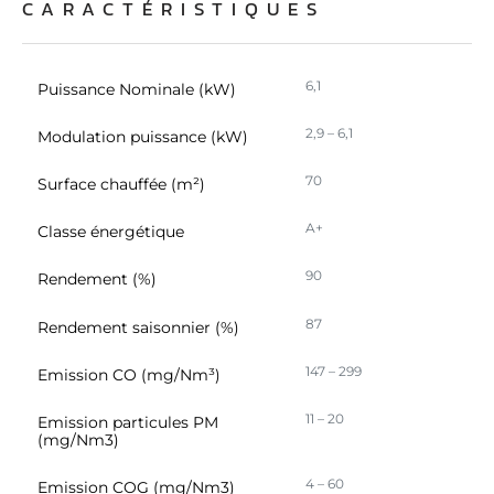
CARACTÉRISTIQUES
6,1
Puissance Nominale (kW)
2,9 – 6,1
Modulation puissance (kW)
70
Surface chauffée (m²)
A+
Classe énergétique
90
Rendement (%)
87
Rendement saisonnier (%)
147 – 299
Emission CO (mg/Nm³)
11 – 20
Emission particules PM
(mg/Nm3)
4 – 60
Emission COG (mg/Nm3)