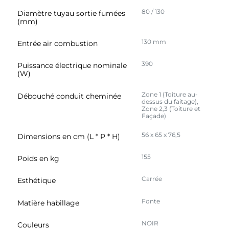
80 / 130
Diamètre tuyau sortie fumées
(mm)
130 mm
Entrée air combustion
390
Puissance électrique nominale
(W)
Zone 1 (Toiture au-
Débouché conduit cheminée
dessus du faitage),
Zone 2,3 (Toiture et
Façade)
56 x 65 x 76,5
Dimensions en cm (L * P * H)
155
Poids en kg
Carrée
Esthétique
Fonte
Matière habillage
NOIR
Couleurs