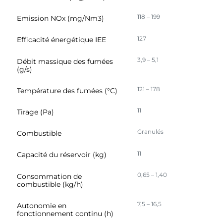
118 – 199
Emission NOx (mg/Nm3)
127
Efficacité énergétique IEE
3,9 – 5,1
Débit massique des fumées
(g/s)
121 – 178
Température des fumées (°C)
11
Tirage (Pa)
Granulés
Combustible
11
Capacité du réservoir (kg)
0,65 – 1,40
Consommation de
combustible (kg/h)
7,5 – 16,5
Autonomie en
fonctionnement continu (h)