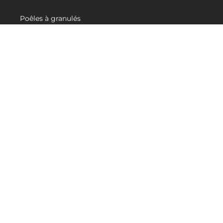
DEMANDER UN DEVIS
Poêles à granulés
Poêles à bois
Inserts et foyers
Accessoires
Aide au choix
À PROPOS
Nos valeurs
Catalogue
Blog actualité CMG
LIENS UTILES
Demande de devis
Revendeurs