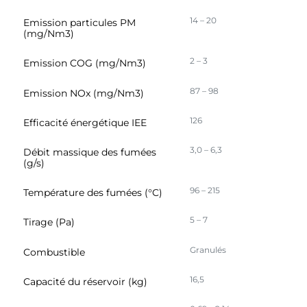
14 – 20
Emission particules PM
(mg/Nm3)
2 – 3
Emission COG (mg/Nm3)
87 – 98
Emission NOx (mg/Nm3)
126
Efficacité énergétique IEE
3,0 – 6,3
Débit massique des fumées
(g/s)
96 – 215
Température des fumées (°C)
5 – 7
Tirage (Pa)
Granulés
Combustible
16,5
Capacité du réservoir (kg)