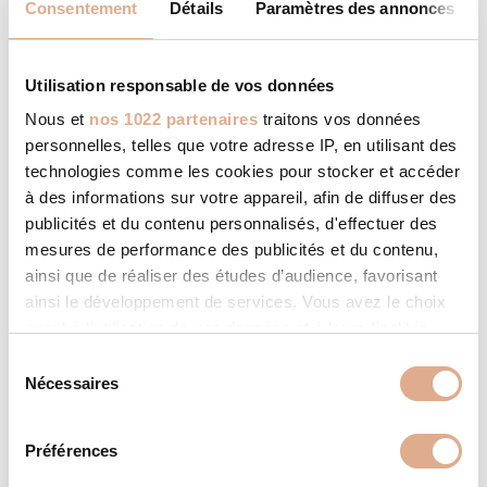
Consentement
Détails
Paramètres des annonces
SMART VENTILATION
Utilisation responsable de vos données
La technologie SMART
Nous et
nos 1022 partenaires
traitons vos données
VENTILATION lorsqu’elle est activée,
permet au poêle de fonctionner en
personnelles, telles que votre adresse IP, en utilisant des
convection naturelle sans
technologies comme les cookies pour stocker et accéder
l’assistance des ventilateurs de
à des informations sur votre appareil, afin de diffuser des
soufflerie. L’utilisation des
publicités et du contenu personnalisés, d'effectuer des
ventilateurs étant réservée au
mesures de performance des publicités et du contenu,
besoin de montées en température
ainsi que de réaliser des études d’audience, favorisant
rapides. La ventilation intelligente
ainsi le développement de services. Vous avez le choix
est idéale pour les montées en
quant à l'utilisation de vos données et à leurs finalités.
température douces ou pour le
Vous pouvez modifier ou retirer votre consentement à
maintien en température de votre
S
tout moment en consultant la Déclaration relative aux
Nécessaires
habitation, le tout dans un silence
é
cookies ou en cliquant sur l'icône de confidentialité.
absolu.
l
e
Préférences
Si vous le permettez, nous aimerions également :
c
SYSTÈME BEEFIRE