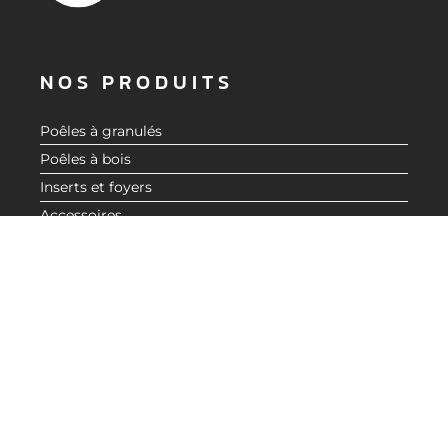
NOS PRODUITS
Poêles à granulés
Poêles à bois
Inserts et foyers
DEMANDER UN DEVIS
Accessoires
Aide au choix
À PROPOS
Nos valeurs
Catalogue
Blog actualité CMG
LIENS UTILES