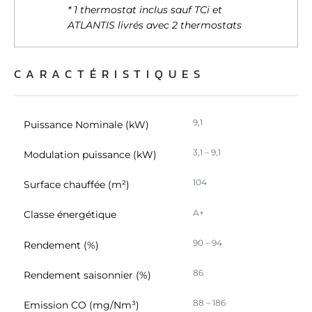
ou qu'ils ont collectées lors de votre utilisation de leurs
* 1 thermostat inclus sauf TCi et
ATLANTIS livrés avec 2 thermostats
services.
CARACTÉRISTIQUES
9,1
Puissance Nominale (kW)
3,1 – 9,1
Modulation puissance (kW)
104
Surface chauffée (m²)
A+
Classe énergétique
90 – 94
Rendement (%)
86
Rendement saisonnier (%)
88 – 186
Emission CO (mg/Nm³)