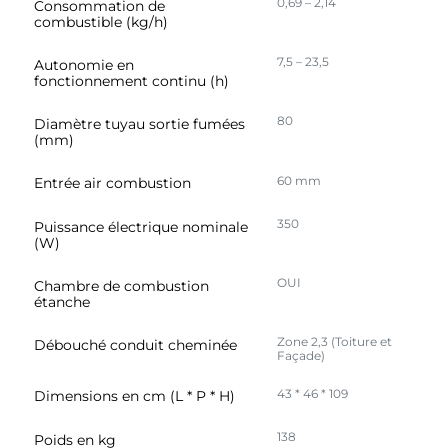
0,69 – 2,14
Consommation de
combustible (kg/h)
7,5 – 23,5
Autonomie en
fonctionnement continu (h)
80
Diamètre tuyau sortie fumées
(mm)
60 mm
Entrée air combustion
350
Puissance électrique nominale
(W)
OUI
Chambre de combustion
étanche
Zone 2,3 (Toiture et
Débouché conduit cheminée
Façade)
43 * 46 * 109
Dimensions en cm (L * P * H)
138
Poids en kg