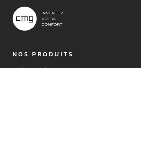
NOS PRODUITS
DEMANDER UN DEVIS
Poêles à granulés
Poêles à bois
Inserts et foyers
Accessoires
Aide au choix
À PROPOS
Nos valeurs