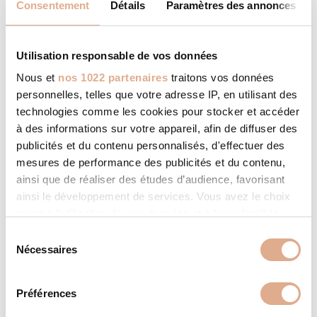
Consentement
Détails
Paramètres des annonces
durant votre absence décider de
modifier le fonctionnement de
votre appareil de chauffage et/ou la
Utilisation responsable de vos données
température de confort de votre
habitation. 2 versions disponibles en
Nous et
nos 1022 partenaires
traitons vos données
option : kit classique ou kit Beefire.
personnelles, telles que votre adresse IP, en utilisant des
technologies comme les cookies pour stocker et accéder
à des informations sur votre appareil, afin de diffuser des
CARACTÉRISTIQUES
publicités et du contenu personnalisés, d'effectuer des
mesures de performance des publicités et du contenu,
ainsi que de réaliser des études d’audience, favorisant
9,1
Puissance Nominale (kW)
ainsi le développement de services. Vous avez le choix
quant à l'utilisation de vos données et à leurs finalités.
4,2 – 9,1
Modulation puissance (kW)
Vous pouvez modifier ou retirer votre consentement à
S
tout moment en consultant la Déclaration relative aux
Nécessaires
104
Surface chauffée (m²)
é
cookies ou en cliquant sur l'icône de confidentialité.
l
A+
Classe énergétique
e
Préférences
Si vous le permettez, nous aimerions également :
c
90 – 91
Rendement (%)