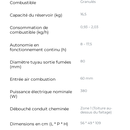
Granulés
Combustible
ou qu'ils ont collectées lors de votre utilisation de leurs
services.
16,5
Capacité du réservoir (kg)
0,93 – 2,03
Consommation de
combustible (kg/h)
8 – 17,5
Autonomie en
fonctionnement continu (h)
80
Diamètre tuyau sortie fumées
(mm)
60 mm
Entrée air combustion
380
Puissance électrique nominale
(W)
Zone 1 (Toiture au-
Débouché conduit cheminée
dessus du faitage)
56 * 49 * 109
Dimensions en cm (L * P * H)