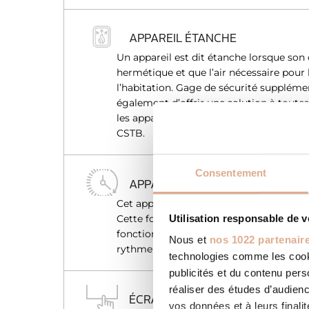
APPAREIL ÉTANCHE
Un appareil est dit étanche lorsque son
hermétique et que l’air nécessaire pour
l’habitation. Gage de sécurité suppléme
également d’offrir une solution à toutes 
les appareils étanches sont couverts par
CSTB.
Consentement
APPAREIL PROGRAMMABLE
Cet appareil intègre une programmatio
Utilisation responsable de 
Cette fonction vous permet de choisir 
fonction de votre présence. L’appareil 
Nous et
nos 1022 partenair
rythme de vie et optimise la consomma
technologies comme les cooki
publicités et du contenu per
réaliser des études d’audienc
ÉCRAN TACTILE
vos données et à leurs final