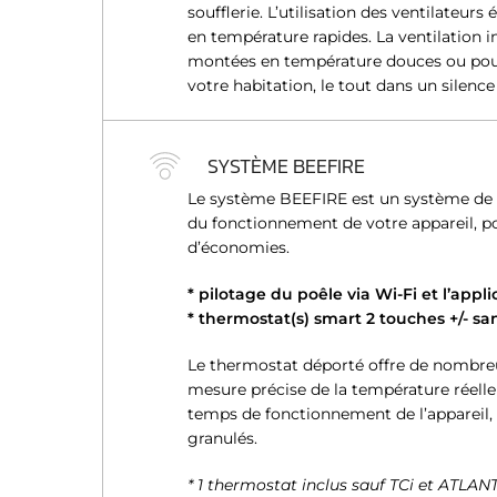
soufflerie. L’utilisation des ventilateur
n
en température rapides. La ventilation in
t
montées en température douces ou pour
e
votre habitation, le tout dans un silence
m
e
n
SYSTÈME BEEFIRE
t
Le système BEEFIRE est un système de g
du fonctionnement de votre appareil, po
d’économies.
* pilotage du poêle via Wi-Fi et l’appl
* thermostat(s) smart 2 touches +/- sans
Le thermostat déporté offre de nombreux
mesure précise de la température réelle
temps de fonctionnement de l’appareil
granulés.
* 1 thermostat inclus sauf TCi et ATLAN