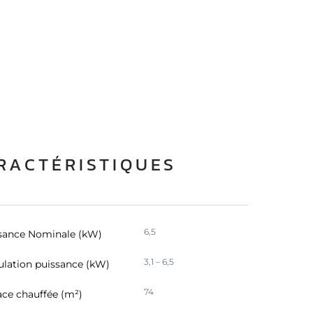
RACTÉRISTIQUES
6,5
sance Nominale (kW)
3,1 – 6,5
lation puissance (kW)
74
ace chauffée (m²)