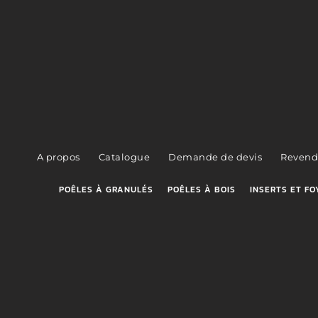
A propos
Catalogue
Demande de devis
Revend
POÊLES À GRANULÉS
POÊLES À BOIS
INSERTS ET FO