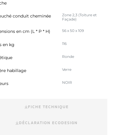
che
Zone 2,3 (Toiture et
uché conduit cheminée
Façade)
56 x 50 x 109
nsions en cm (L * P * H)
116
s en kg
Ronde
étique
Verre
ère habillage
NOIR
eurs
FICHE TECHNIQUE
DÉCLARATION ECODESIGN