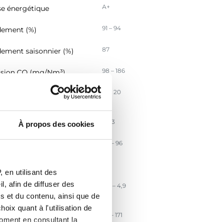
A+
se énergétique
91 – 94
ement (%)
87
ement saisonnier (%)
98 – 186
sion CO (mg/Nm³)
15 – 20
sion particules PM
/Nm3)
2 – 3
ssion COG (mg/Nm3)
À propos des cookies
87 – 96
sion NOx (mg/Nm3)
128
cacité énergétique IEE
 en utilisant des
, afin de diffuser des
3,0 – 4,9
t massique des fumées
s et du contenu, ainsi que de
oix quant à l'utilisation de
96 – 171
érature des fumées (°C)
moment en consultant la