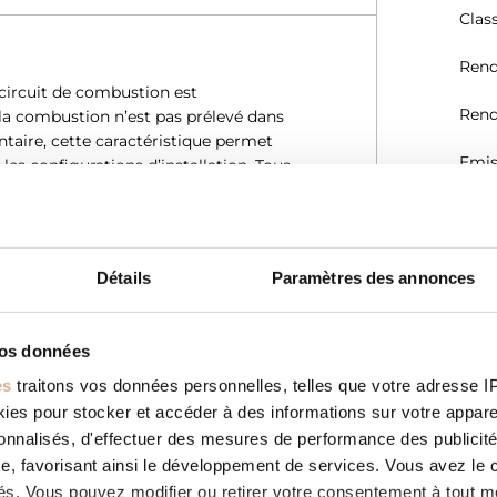
Clas
Rend
 circuit de combustion est
Rend
 la combustion n’est pas prélevé dans
ntaire, cette caractéristique permet
Emis
les configurations d’installation. Tous
 Avis Technique (DTA) délivré par le
Emis
(mg
Emi
Détails
Paramètres des annonces
Emis
n des horaires de fonctionnement.
vos données
votre température de confort en
Effi
s’adapte par conséquent à votre
es
traitons vos données personnelles, telles que votre adresse IP,
tion de combustible.
es pour stocker et accéder à des informations sur votre appareil
Débi
(g/s)
sonnalisés, d'effectuer des mesures de performance des publicité
e, favorisant ainsi le développement de services. Vous avez le ch
Temp
ités. Vous pouvez modifier ou retirer votre consentement à tout 