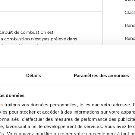
Clas
Rend
 circuit de combustion est
Rend
 la combustion n’est pas prélevé dans
ntaire, cette caractéristique permet
Emis
les configurations d’installation. Tous
 Avis Technique (DTA) délivré par le
Emis
(mg
Détails
Paramètres des annonces
Emi
Emis
vos données
n des horaires de fonctionnement.
votre température de confort en
es
traitons vos données personnelles, telles que votre adresse IP,
Effi
s’adapte par conséquent à votre
es pour stocker et accéder à des informations sur votre appareil
tion de combustible.
sonnalisés, d'effectuer des mesures de performance des publicité
Débi
(g/s)
e, favorisant ainsi le développement de services. Vous avez le ch
ités. Vous pouvez modifier ou retirer votre consentement à tout 