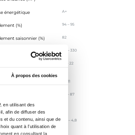
A+
se énergétique
94 – 95
ement (%)
82
ement saisonnier (%)
119 – 330
sion CO (mg/Nm³)
14 – 22
sion particules PM
/Nm3)
À propos des cookies
3 – 11
ssion COG (mg/Nm3)
63 – 87
sion NOx (mg/Nm3)
 en utilisant des
124
cacité énergétique IEE
, afin de diffuser des
s et du contenu, ainsi que de
3,0 – 4,8
t massique des fumées
oix quant à l'utilisation de
moment en consultant la