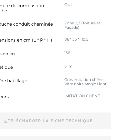
OUI
bre de combustion
che
Zone 2,3 (Toiture et
uché conduit cheminée
Façade)
86 * 33 * 110,5
nsions en cm (L * P * H)
136
s en kg
Slim
étique
Grès imitation chêne,
ère habillage
Vitre noire Magic Light
IMITATION CHENE
eurs
TÉLÉCHARGER LA FICHE TECHNIQUE