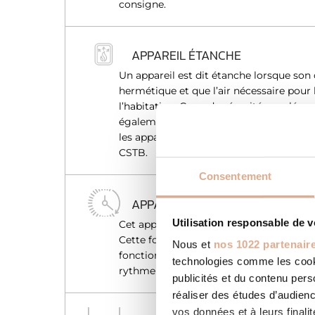
consigne.
APPAREIL ÉTANCHE
Un appareil est dit étanche lorsque son
hermétique et que l’air nécessaire pour
l’habitation. Gage de sécurité suppléme
également d’offrir une solution à toutes 
les appareils étanches sont couverts par
CSTB.
Consentement
APPAREIL PROGRAMMABLE
Utilisation responsable de 
Cet appareil intègre une programmatio
Cette fonction vous permet de choisir 
Nous et
nos 1022 partenair
fonction de votre présence. L’appareil 
technologies comme les cooki
rythme de vie et optimise la consomma
publicités et du contenu per
réaliser des études d’audienc
vos données et à leurs final