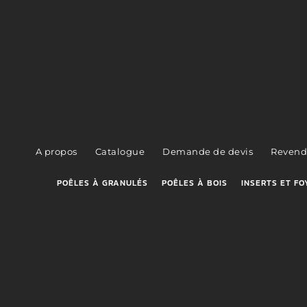
A propos
Catalogue
Demande de devis
Revend
POÊLES À GRANULÉS
POÊLES À BOIS
INSERTS ET FO