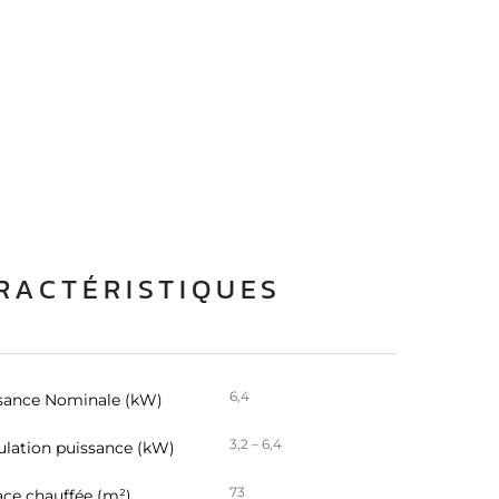
RACTÉRISTIQUES
6,4
sance Nominale (kW)
3,2 – 6,4
lation puissance (kW)
73
ace chauffée (m²)