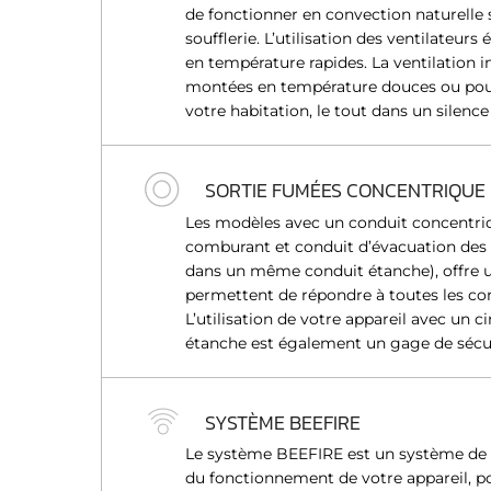
de fonctionner en convection naturelle s
n
soufflerie. L’utilisation des ventilateur
t
en température rapides. La ventilation in
e
montées en température douces ou pour
m
votre habitation, le tout dans un silence
e
n
t
SORTIE FUMÉES CONCENTRIQUE
Les modèles avec un conduit concentriqu
comburant et conduit d’évacuation des
dans un même conduit étanche), offre u
permettent de répondre à toutes les conf
L’utilisation de votre appareil avec un 
étanche est également un gage de sécu
SYSTÈME BEEFIRE
Le système BEEFIRE est un système de g
du fonctionnement de votre appareil, po