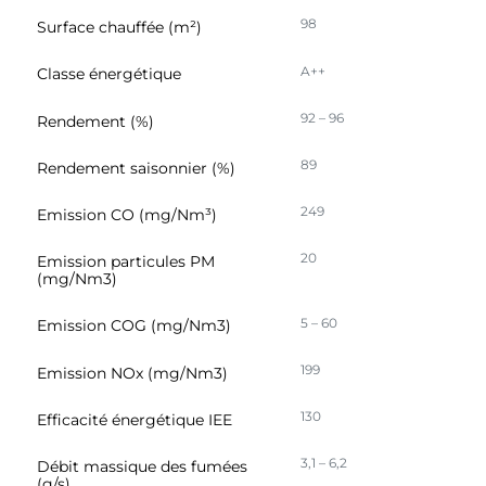
98
Surface chauffée (m²)
A++
Classe énergétique
92 – 96
Rendement (%)
89
Rendement saisonnier (%)
249
Emission CO (mg/Nm³)
20
Emission particules PM
(mg/Nm3)
5 – 60
Emission COG (mg/Nm3)
199
Emission NOx (mg/Nm3)
130
Efficacité énergétique IEE
3,1 – 6,2
Débit massique des fumées
(g/s)