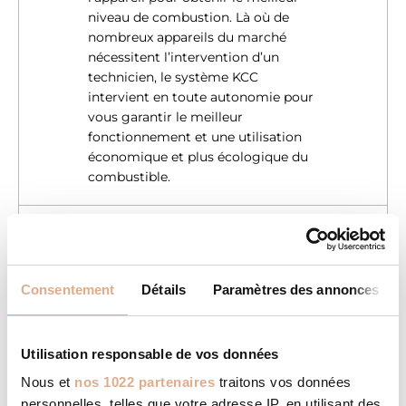
niveau de combustion. Là où de
nombreux appareils du marché
nécessitent l’intervention d’un
technicien, le système KCC
intervient en toute autonomie pour
vous garantir le meilleur
fonctionnement et une utilisation
économique et plus écologique du
combustible.
SMART VENTILATION
La technologie SMART
VENTILATION lorsqu’elle est activée,
Consentement
Détails
Paramètres des annonces
permet au poêle de fonctionner en
convection naturelle sans
l’assistance des ventilateurs de
Utilisation responsable de vos données
soufflerie. L’utilisation des
Nous et
nos 1022 partenaires
traitons vos données
ventilateurs étant réservée au
personnelles, telles que votre adresse IP, en utilisant des