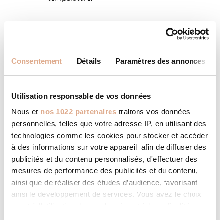
CARACTÉRISTIQUES
Consentement
Détails
Paramètres des annonces
8,9
Puissance Nominale (kW)
4,1 – 8,9
Modulation puissance (kW)
Utilisation responsable de vos données
102
Surface chauffée (m²)
Nous et
nos 1022 partenaires
traitons vos données
personnelles, telles que votre adresse IP, en utilisant des
A+
Classe énergétique
technologies comme les cookies pour stocker et accéder
à des informations sur votre appareil, afin de diffuser des
91 – 92
Rendement (%)
publicités et du contenu personnalisés, d'effectuer des
mesures de performance des publicités et du contenu,
87
Rendement saisonnier (%)
ainsi que de réaliser des études d’audience, favorisant
ainsi le développement de services. Vous avez le choix
78 – 206
Emission CO (mg/Nm³)
quant à l'utilisation de vos données et à leurs finalités.
14 – 19
Emission particules PM
Vous pouvez modifier ou retirer votre consentement à