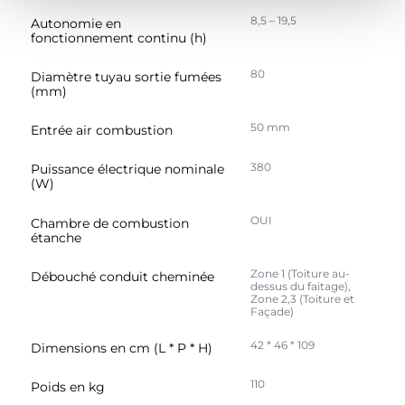
m
médias sociaux et d'analyser notre trafic. Nous
8,5 – 19,5
Autonomie en
e
partageons également des informations sur l'utilisation de
fonctionnement continu (h)
n
notre site avec nos partenaires de médias sociaux, de
t
publicité et d'analyse, qui peuvent combiner celles-ci
80
Diamètre tuyau sortie fumées
(mm)
avec d'autres informations que vous leur avez fournies
ou qu'ils ont collectées lors de votre utilisation de leurs
50 mm
Entrée air combustion
services.
380
Puissance électrique nominale
(W)
OUI
Chambre de combustion
étanche
Zone 1 (Toiture au-
Débouché conduit cheminée
dessus du faitage),
Zone 2,3 (Toiture et
Façade)
42 * 46 * 109
Dimensions en cm (L * P * H)
110
Poids en kg