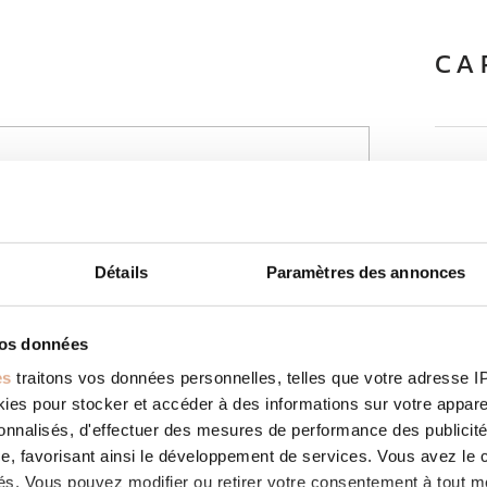
CA
Puis
par l’air est sa capacité à atteindre
Modu
 à la différence du chauffage
pour atteindre une température de
Surf
Détails
Paramètres des annonces
Clas
vos données
Rend
es
traitons vos données personnelles, telles que votre adresse IP,
 circuit de combustion est
es pour stocker et accéder à des informations sur votre appareil
Rend
 la combustion n’est pas prélevé dans
sonnalisés, d'effectuer des mesures de performance des publicité
ntaire, cette caractéristique permet
Emis
e, favorisant ainsi le développement de services. Vous avez le ch
les configurations d’installation. Tous
 Avis Technique (DTA) délivré par le
ités. Vous pouvez modifier ou retirer votre consentement à tout 