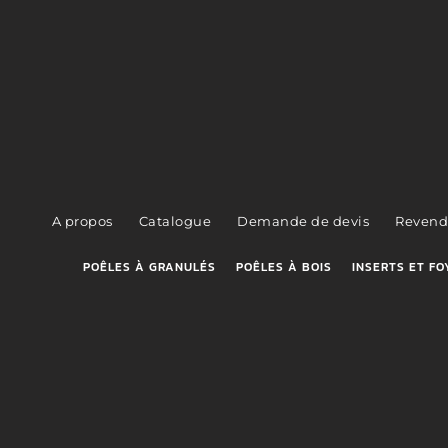
A propos
Catalogue
Demande de devis
Revend
POÊLES À GRANULÉS
POÊLES À BOIS
INSERTS ET FO