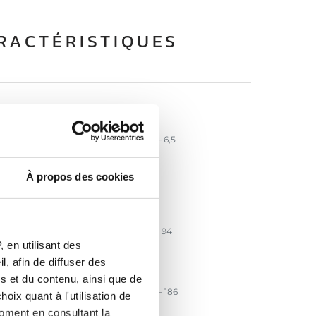
RACTÉRISTIQUES
6,5
sance Nominale (kW)
3,1 – 6,5
lation puissance (kW)
74
ace chauffée (m²)
À propos des cookies
A+
se énergétique
91 – 94
ement (%)
 en utilisant des
, afin de diffuser des
87
ement saisonnier (%)
s et du contenu, ainsi que de
98 – 186
sion CO (mg/Nm³)
oix quant à l'utilisation de
moment en consultant la