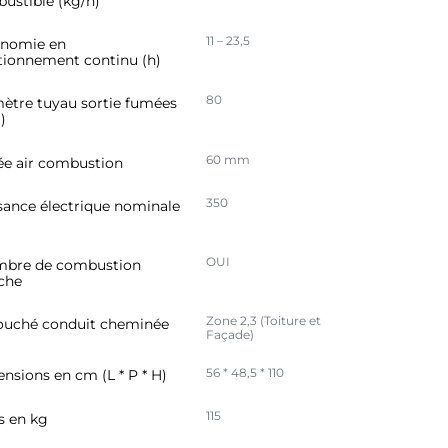
ustible (kg/h)
11 – 23,5
nomie en
tionnement continu (h)
80
ètre tuyau sortie fumées
)
60 mm
ée air combustion
350
sance électrique nominale
OUI
bre de combustion
che
Zone 2,3 (Toiture et
uché conduit cheminée
Façade)
56 * 48,5 * 110
nsions en cm (L * P * H)
115
s en kg