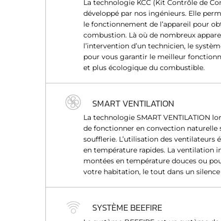
La technologie KCC (Kit Contrôle de Co
n
développé par nos ingénieurs. Elle perm
t
le fonctionnement de l’appareil pour obt
e
combustion. Là où de nombreux apparei
m
l’intervention d’un technicien, le syst
e
pour vous garantir le meilleur fonctio
n
et plus écologique du combustible.
t
SMART VENTILATION
La technologie SMART VENTILATION lorsq
de fonctionner en convection naturelle s
soufflerie. L’utilisation des ventilateur
en température rapides. La ventilation in
montées en température douces ou pour
votre habitation, le tout dans un silence
SYSTÈME BEEFIRE