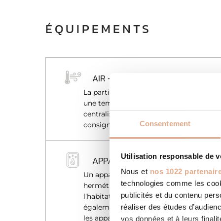
ÉQUIPEMENTS
AIR – CHAUFFAGE PAR L’AIR
La particularité du système de chauffage 
une température de confort rapidement,
centralisé qui nécessite plus de temps 
Consentement
consigne.
Utilisation responsable de 
APPAREIL ÉTANCHE
Nous et
nos 1022 partenair
Un appareil est dit étanche lorsque son
technologies comme les cooki
hermétique et que l’air nécessaire pour
publicités et du contenu per
l’habitation. Gage de sécurité suppléme
réaliser des études d’audienc
également d’offrir une solution à toutes 
les appareils étanches sont couverts par
vos données et à leurs final