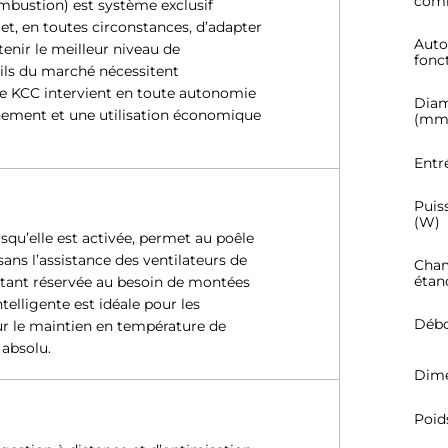
comb
mbustion) est système exclusif
et, en toutes circonstances, d’adapter
Auto
enir le meilleur niveau de
fonc
ls du marché nécessitent
ème KCC intervient en toute autonomie
Diam
nnement et une utilisation économique
(mm
Entr
Puis
(W)
u’elle est activée, permet au poêle
ans l’assistance des ventilateurs de
Cham
étan
s étant réservée au besoin de montées
telligente est idéale pour les
Débo
 le maintien en température de
 absolu.
Dime
Poid