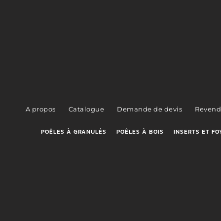
A propos
Catalogue
Demande de devis
Revend
POÊLES À GRANULÉS
POÊLES À BOIS
INSERTS ET FO