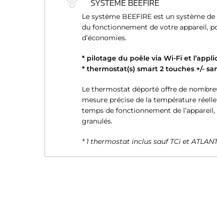
SYSTÈME BEEFIRE
n
Le système BEEFIRE est un système de g
t
du fonctionnement de votre appareil, po
e
d’économies.
m
e
* pilotage du poêle via Wi-Fi et l’appl
n
* thermostat(s) smart 2 touches +/- sans
t
Le thermostat déporté offre de nombreux
mesure précise de la température réelle
temps de fonctionnement de l’appareil
granulés.
* 1 thermostat inclus sauf TCi et ATLAN