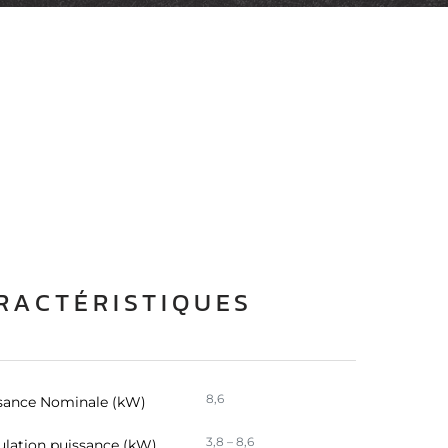
RACTÉRISTIQUES
8,6
sance Nominale (kW)
3,8 – 8,6
lation puissance (kW)