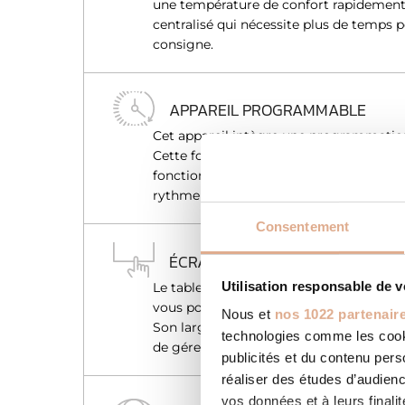
une température de confort rapidement,
centralisé qui nécessite plus de temps 
consigne.
APPAREIL PROGRAMMABLE
Cet appareil intègre une programmatio
Cette fonction vous permet de choisir 
fonction de votre présence. L’appareil 
rythme de vie et optimise la consomma
Consentement
ÉCRAN TACTILE
Utilisation responsable de 
Le tableau de commande tactile se pilo
vous pouvez ainsi facilement naviguer da
Nous et
nos 1022 partenair
Son large écran digital et son fonction
technologies comme les cooki
de gérer votre confort en toute simplici
publicités et du contenu per
réaliser des études d’audienc
vos données et à leurs final