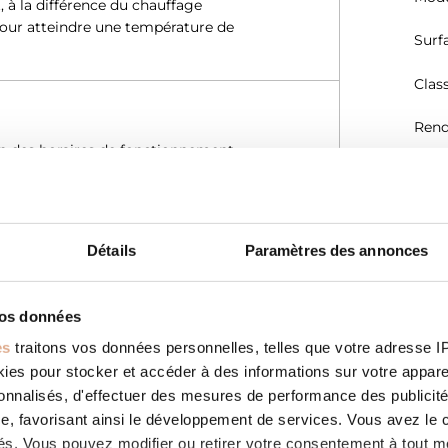
 à la différence du chauffage
pour atteindre une température de
Surf
Clas
Rend
n des horaires de fonctionnement.
Rend
votre température de confort en
s’adapte par conséquent à votre
Emis
tion de combustible.
Détails
Paramètres des annonces
Emis
(mg
Emi
vos données
te avec un simple contact du doigt,
ns les différents menus de l’appareil.
es
traitons vos données personnelles, telles que votre adresse IP,
Emis
nement très intuitif vous permettent
es pour stocker et accéder à des informations sur votre appareil
té.
sonnalisés, d'effectuer des mesures de performance des publicité
Effi
e, favorisant ainsi le développement de services. Vous avez le ch
ités. Vous pouvez modifier ou retirer votre consentement à tout 
Débi