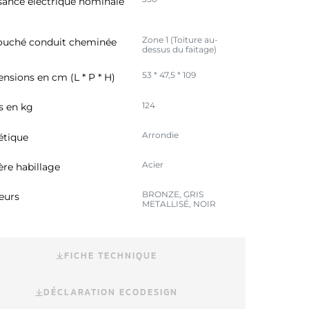
sance électrique nominale
Zone 1 (Toiture au-
uché conduit cheminée
dessus du faitage)
53 * 47,5 * 109
nsions en cm (L * P * H)
124
s en kg
Arrondie
étique
Acier
ère habillage
BRONZE, GRIS
eurs
METALLISÉ, NOIR
FICHE TECHNIQUE
DÉCLARATION ECODESIGN