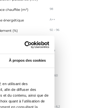
98
ace chauffée (m²)
A++
se énergétique
92 – 96
ement (%)
89
ement saisonnier (%)
249
sion CO (mg/Nm³)
À propos des cookies
20
sion particules PM
/Nm3)
5 – 60
ssion COG (mg/Nm3)
 en utilisant des
199
sion NOx (mg/Nm3)
, afin de diffuser des
s et du contenu, ainsi que de
130
cacité énergétique IEE
oix quant à l'utilisation de
3,1 – 6,2
moment en consultant la
t massique des fumées