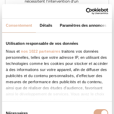
nécessitent l’intervention d’un
technicien, le système KCC
intervient en toute autonomie pour
vous garantir le meilleur
fonctionnement et une utilisation
Consentement
Détails
Paramètres des annonces
économique et plus écologique du
combustible.
Utilisation responsable de vos données
Nous et
nos 1022 partenaires
traitons vos données
SMART VENTILATION
personnelles, telles que votre adresse IP, en utilisant des
La technologie SMART
technologies comme les cookies pour stocker et accéder
VENTILATION lorsqu’elle est activée,
à des informations sur votre appareil, afin de diffuser des
permet au poêle de fonctionner en
publicités et du contenu personnalisés, d'effectuer des
convection naturelle sans
mesures de performance des publicités et du contenu,
l’assistance des ventilateurs de
ainsi que de réaliser des études d’audience, favorisant
soufflerie. L’utilisation des
ainsi le développement de services. Vous avez le choix
ventilateurs étant réservée au
besoin de montées en température
quant à l'utilisation de vos données et à leurs finalités.
rapides. La ventilation intelligente
Vous pouvez modifier ou retirer votre consentement à
S
est idéale pour les montées en
tout moment en consultant la Déclaration relative aux
Nécessaires