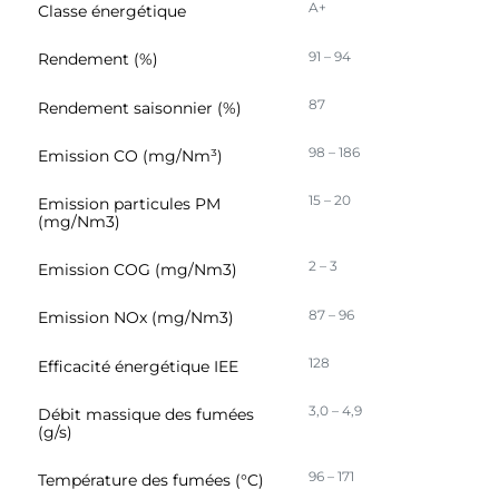
A+
Classe énergétique
91 – 94
Rendement (%)
87
Rendement saisonnier (%)
98 – 186
Emission CO (mg/Nm³)
15 – 20
Emission particules PM
(mg/Nm3)
2 – 3
Emission COG (mg/Nm3)
87 – 96
Emission NOx (mg/Nm3)
128
Efficacité énergétique IEE
3,0 – 4,9
Débit massique des fumées
(g/s)
96 – 171
Température des fumées (°C)