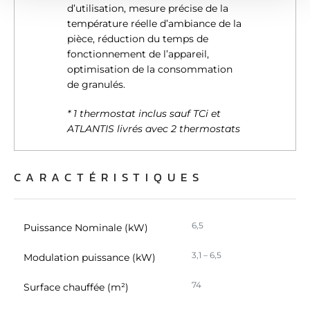
e
partageons également des informations sur l'utilisation de
d’utilisation, mesure précise de la
n
notre site avec nos partenaires de médias sociaux, de
température réelle d’ambiance de la
pièce, réduction du temps de
t
publicité et d'analyse, qui peuvent combiner celles-ci
fonctionnement de l’appareil,
avec d'autres informations que vous leur avez fournies
optimisation de la consommation
ou qu'ils ont collectées lors de votre utilisation de leurs
de granulés.
services.
* 1 thermostat inclus sauf TCi et
ATLANTIS livrés avec 2 thermostats
CARACTÉRISTIQUES
6,5
Puissance Nominale (kW)
3,1 – 6,5
Modulation puissance (kW)
74
Surface chauffée (m²)