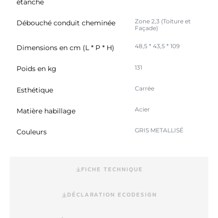
étanche
Zone 2,3 (Toiture et
Débouché conduit cheminée
Façade)
48,5 * 43,5 * 109
Dimensions en cm (L * P * H)
131
Poids en kg
Carrée
Esthétique
Acier
Matière habillage
GRIS METALLISÉ
Couleurs
FICHE TECHNIQUE
DÉCLARATION ECODESIGN