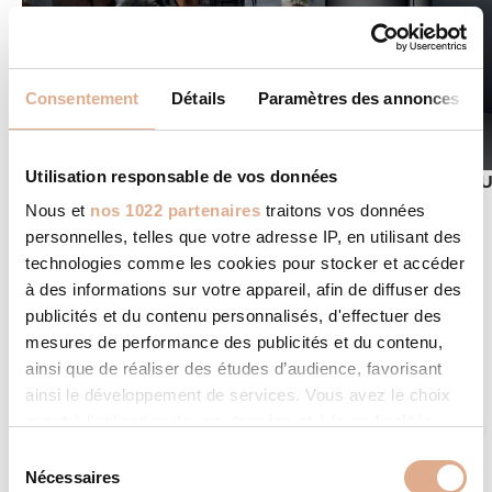
Consentement
Détails
Paramètres des annonces
Utilisation responsable de vos données
POÊLE À GRANULÉS COMPACT EVOL : LE NOUVEA
MODÈLE HORIZONTAL ET ÉTANCHE DE CMG
Nous et
nos 1022 partenaires
traitons vos données
Avec sa gamme EVOL, CMG signe un poêle à granulés de
personnelles, telles que votre adresse IP, en utilisant des
nouvelle génération. En conséquence, ce dernier répond aux
technologies comme les cookies pour stocker et accéder
nouvelles attentes des particuliers :...
à des informations sur votre appareil, afin de diffuser des
LIRE LA SUITE
publicités et du contenu personnalisés, d'effectuer des
mesures de performance des publicités et du contenu,
ainsi que de réaliser des études d’audience, favorisant
ainsi le développement de services. Vous avez le choix
quant à l'utilisation de vos données et à leurs finalités.
Vous pouvez modifier ou retirer votre consentement à
S
tout moment en consultant la Déclaration relative aux
Nécessaires
é