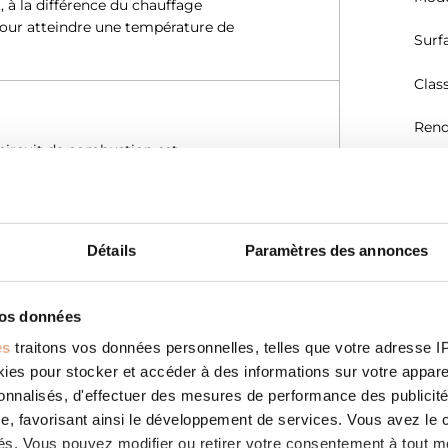
 à la différence du chauffage
pour atteindre une température de
Surf
Clas
Rend
 circuit de combustion est
Rend
 la combustion n’est pas prélevé dans
ntaire, cette caractéristique permet
Emis
les configurations d’installation. Tous
 Avis Technique (DTA) délivré par le
Détails
Paramètres des annonces
Emis
(mg
Emi
vos données
es
traitons vos données personnelles, telles que votre adresse IP,
Emis
n des horaires de fonctionnement.
es pour stocker et accéder à des informations sur votre appareil
votre température de confort en
sonnalisés, d'effectuer des mesures de performance des publicité
Effi
s’adapte par conséquent à votre
e, favorisant ainsi le développement de services. Vous avez le ch
tion de combustible.
ités. Vous pouvez modifier ou retirer votre consentement à tout 
Débi