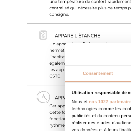
une température de confort rapidement,
centralisé qui nécessite plus de temps 
consigne.
APPAREIL ÉTANCHE
Un appareil est dit étanche lorsque son
hermétique et que l’air nécessaire pour
l’habitation. Gage de sécurité suppléme
également d’offrir une solution à toutes 
les appareils étanches sont couverts par
Consentement
CSTB.
Utilisation responsable de 
APPAREIL PROGRAMMABLE
Nous et
nos 1022 partenair
Cet appareil intègre une programmatio
technologies comme les cooki
Cette fonction vous permet de choisir 
publicités et du contenu per
fonction de votre présence. L’appareil 
réaliser des études d’audienc
rythme de vie et optimise la consomma
vos données et à leurs final