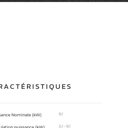
RACTÉRISTIQUES
9,1
sance Nominale (kW)
3,1 – 9,1
lation puissance (kW)