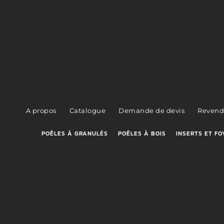
A propos
Catalogue
Demande de devis
Revend
POÊLES À GRANULÉS
POÊLES À BOIS
INSERTS ET FO