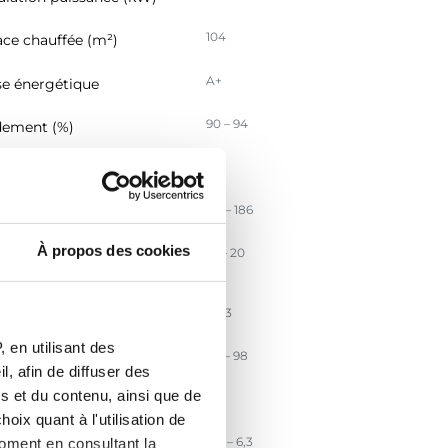
104
ace chauffée (m²)
A+
se énergétique
90 – 94
ement (%)
86
ement saisonnier (%)
88 – 186
sion CO (mg/Nm³)
À propos des cookies
14 – 20
sion particules PM
/Nm3)
2 – 3
ssion COG (mg/Nm3)
 en utilisant des
87 – 98
sion NOx (mg/Nm3)
, afin de diffuser des
s et du contenu, ainsi que de
126
cacité énergétique IEE
oix quant à l'utilisation de
3,0 – 6,3
moment en consultant la
t massique des fumées