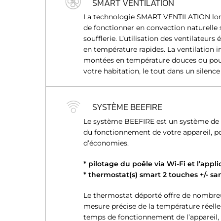
SMART VENTILATION
n
La technologie SMART VENTILATION lorsq
t
de fonctionner en convection naturelle s
e
soufflerie. L’utilisation des ventilateur
m
en température rapides. La ventilation in
e
montées en température douces ou pour
n
votre habitation, le tout dans un silence
t
SYSTÈME BEEFIRE
Le système BEEFIRE est un système de g
du fonctionnement de votre appareil, po
d’économies.
* pilotage du poêle via Wi-Fi et l’appl
* thermostat(s) smart 2 touches +/- sans
Le thermostat déporté offre de nombreux
mesure précise de la température réelle
temps de fonctionnement de l’appareil