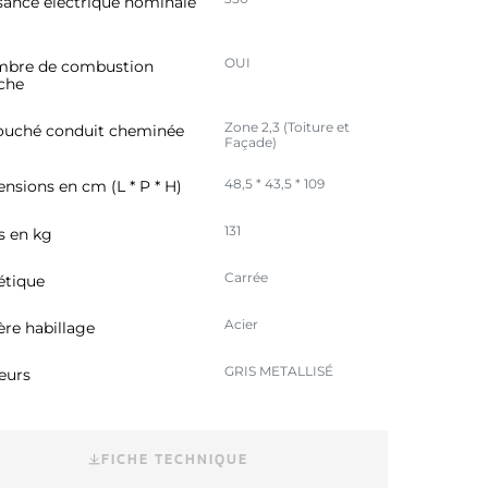
sance électrique nominale
OUI
bre de combustion
che
Zone 2,3 (Toiture et
uché conduit cheminée
Façade)
48,5 * 43,5 * 109
nsions en cm (L * P * H)
131
s en kg
Carrée
étique
Acier
ère habillage
GRIS METALLISÉ
eurs
FICHE TECHNIQUE