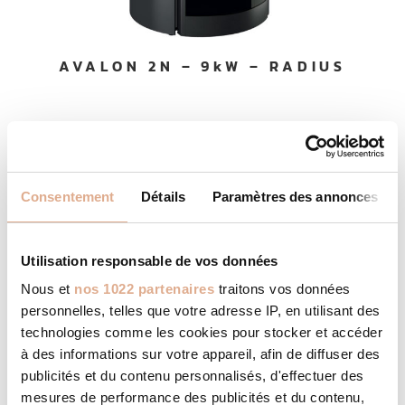
m
médias sociaux et d'analyser notre trafic. Nous
e
partageons également des informations sur l'utilisation de
n
notre site avec nos partenaires de médias sociaux, de
AVALON 2N – 9kW – RADIUS
t
publicité et d'analyse, qui peuvent combiner celles-ci
avec d'autres informations que vous leur avez fournies
ou qu'ils ont collectées lors de votre utilisation de leurs
services.