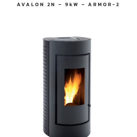
AVALON 2N – 9kW – ARMOR-2
Consentement
Détails
Paramètres des annonces
Utilisation responsable de vos données
Nous et
nos 1022 partenaires
traitons vos données
personnelles, telles que votre adresse IP, en utilisant des
technologies comme les cookies pour stocker et accéder
à des informations sur votre appareil, afin de diffuser des
publicités et du contenu personnalisés, d'effectuer des
mesures de performance des publicités et du contenu,
ainsi que de réaliser des études d’audience, favorisant
ainsi le développement de services. Vous avez le choix
quant à l'utilisation de vos données et à leurs finalités.
Vous pouvez modifier ou retirer votre consentement à