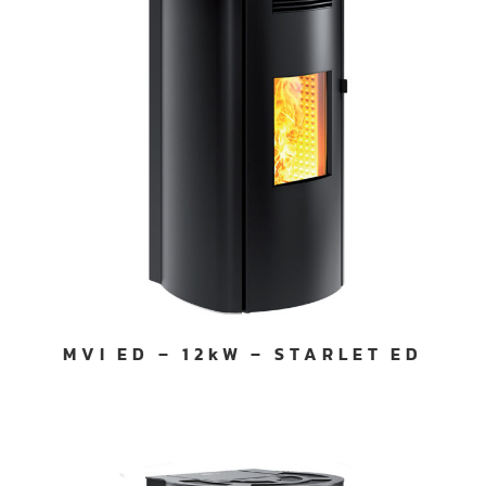
MVI ED – 12kW – STARLET ED