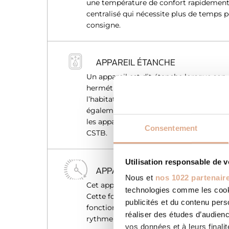
une température de confort rapidement,
centralisé qui nécessite plus de temps 
consigne.
APPAREIL ÉTANCHE
Un appareil est dit étanche lorsque son
hermétique et que l’air nécessaire pour
l’habitation. Gage de sécurité suppléme
également d’offrir une solution à toutes 
les appareils étanches sont couverts par
Consentement
CSTB.
Utilisation responsable de 
APPAREIL PROGRAMMABLE
Nous et
nos 1022 partenair
Cet appareil intègre une programmatio
technologies comme les cooki
Cette fonction vous permet de choisir 
publicités et du contenu per
fonction de votre présence. L’appareil 
réaliser des études d’audienc
rythme de vie et optimise la consomma
vos données et à leurs final