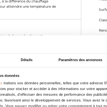
 à la différence du chauffage
pour atteindre une température de
Surf
Clas
Rend
 circuit de combustion est
Rend
 la combustion n’est pas prélevé dans
ntaire, cette caractéristique permet
Emis
les configurations d’installation. Tous
 Avis Technique (DTA) délivré par le
Détails
Paramètres des annonces
Emis
(mg
Emi
vos données
es
traitons vos données personnelles, telles que votre adresse IP,
Emis
n des horaires de fonctionnement.
es pour stocker et accéder à des informations sur votre appareil
votre température de confort en
sonnalisés, d'effectuer des mesures de performance des publicité
Effi
s’adapte par conséquent à votre
e, favorisant ainsi le développement de services. Vous avez le ch
tion de combustible.
ités. Vous pouvez modifier ou retirer votre consentement à tout 
Débi