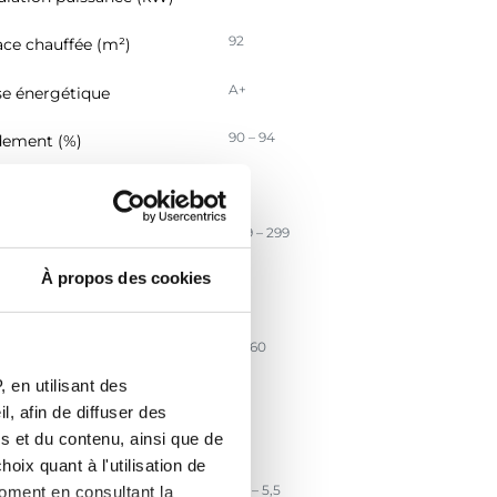
92
ace chauffée (m²)
A+
se énergétique
90 – 94
ement (%)
85
ement saisonnier (%)
249 – 299
sion CO (mg/Nm³)
À propos des cookies
20
sion particules PM
/Nm3)
5 – 60
ssion COG (mg/Nm3)
 en utilisant des
199
sion NOx (mg/Nm3)
, afin de diffuser des
s et du contenu, ainsi que de
125
cacité énergétique IEE
oix quant à l'utilisation de
3,0 – 5,5
moment en consultant la
t massique des fumées