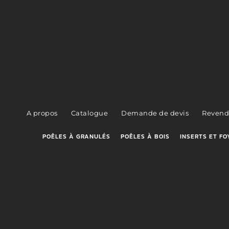
A propos
Catalogue
Demande de devis
Revend
POÊLES À GRANULÉS
POÊLES À BOIS
INSERTS ET FO