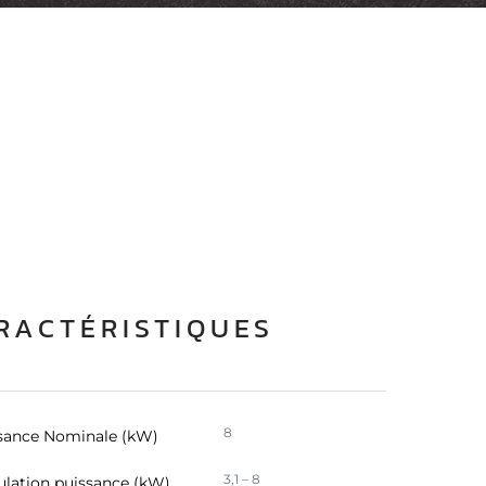
RACTÉRISTIQUES
8
sance Nominale (kW)
3,1 – 8
lation puissance (kW)