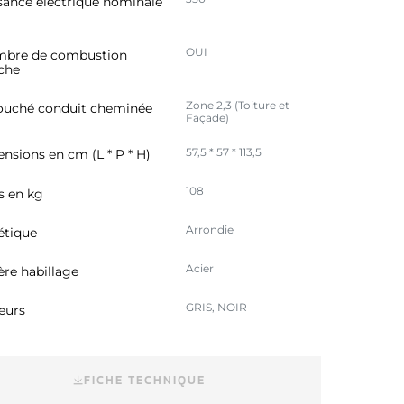
sance électrique nominale
OUI
bre de combustion
che
Zone 2,3 (Toiture et
uché conduit cheminée
Façade)
57,5 * 57 * 113,5
nsions en cm (L * P * H)
108
s en kg
Arrondie
étique
Acier
ère habillage
GRIS, NOIR
eurs
FICHE TECHNIQUE