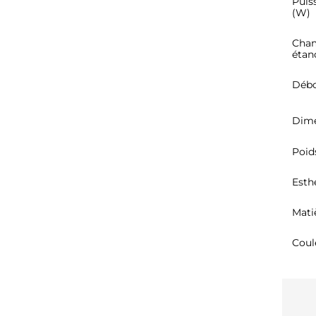
Puis
(W)
Cham
étan
Débo
Dime
Poid
Esth
Mati
Coul