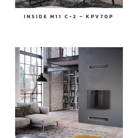
INSIDE M11 C-2 – KPV70P