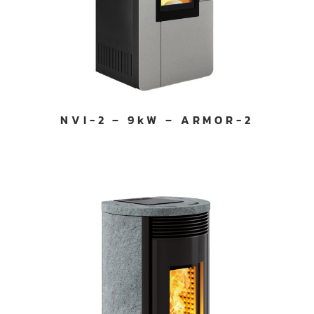
NVI-2 – 9kW – ARMOR-2