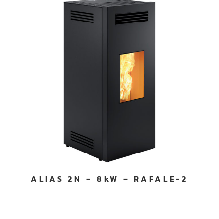
ALIAS 2N – 8kW – RAFALE-2