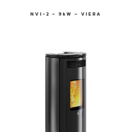
NVI-2 – 9kW – VIERA