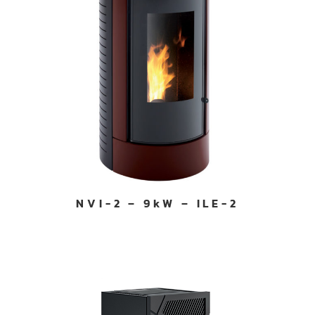
NVI-2 – 9kW – ILE-2