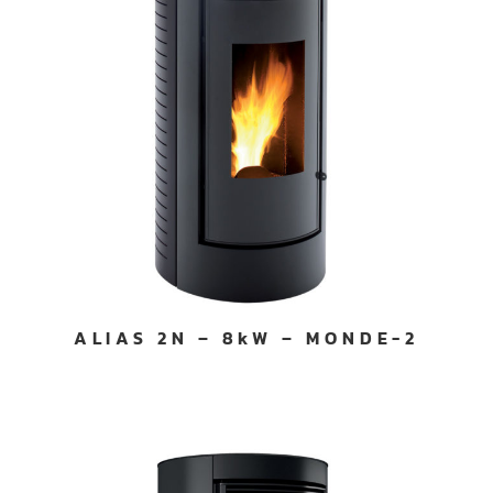
ALIAS 2N – 8kW – MONDE-2