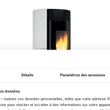
Détails
Paramètres des annonces
vos données
AVALON 2N – 6kW – HAN-2
es
traitons vos données personnelles, telles que votre adresse IP,
es pour stocker et accéder à des informations sur votre appareil