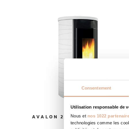
Consentement
Utilisation responsable de 
AVALON 2N – 6kW – DRUM-2
Nous et
nos 1022 partenair
technologies comme les cooki