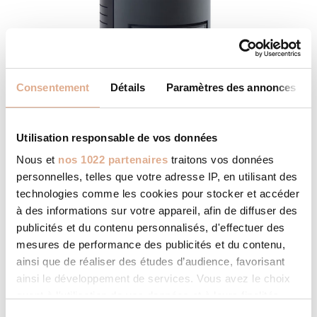
Consentement
Détails
Paramètres des annonces
Utilisation responsable de vos données
Nous et
nos 1022 partenaires
traitons vos données
personnelles, telles que votre adresse IP, en utilisant des
technologies comme les cookies pour stocker et accéder
à des informations sur votre appareil, afin de diffuser des
publicités et du contenu personnalisés, d'effectuer des
NVI-2 – 9kW – MONDE-2
mesures de performance des publicités et du contenu,
ainsi que de réaliser des études d’audience, favorisant
ainsi le développement de services. Vous avez le choix
quant à l'utilisation de vos données et à leurs finalités.
Vous pouvez modifier ou retirer votre consentement à