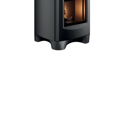
EVOL – 6 kW – ETANCHE – SDC