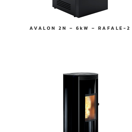
n
t
e
m
AVALON 2N – 6kW – RAFALE-2
e
n
t