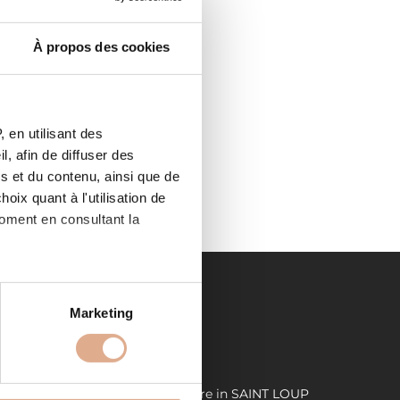
À propos des cookies
 en utilisant des
, afin de diffuser des
s et du contenu, ainsi que de
oix quant à l'utilisation de
moment en consultant la
es à plusieurs mètres près
Marketing
s spécifiques (empreintes
LIENS UTILES
, reportez-vous à la
section «
P
Demande de devis
Store in SAINT LOUP
claration sur les cookies.