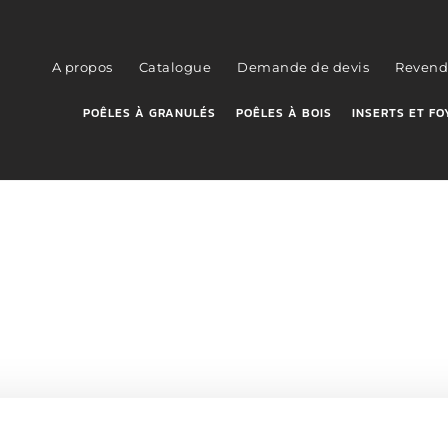
A propos
Catalogue
Demande de devis
Revend
POÊLES À GRANULÉS
POÊLES À BOIS
INSERTS ET FO