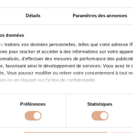
Détails
Paramètres des annonces
vos données
ER SARL
STORE IN SAINT LOUP
es
traitons vos données personnelles, telles que votre adresse IP,
ies: RevendeurFilter: RevendeurAddress Rue mezilles - ZA Pierre
es pour stocker et accéder à des informations sur votre appareil
3150, SAINT LOUP, Contact Tel.: 04 70 45 45 54Website:
uilier.chauffagiste-viessmann.fr/ Contact Store...
sonnalisés, d'effectuer des mesures de performance des publicité
 SUITE
e, favorisant ainsi le développement de services. Vous avez le ch
ités. Vous pouvez modifier ou retirer votre consentement à tout 
es ou en cliquant sur l'icône de confidentialité.
imerions également :
tions sur votre localisation géographique qui peuvent être précis
Préférences
Statistiques
eil en l'analysant activement pour en relever les caractéristique
PRODUITS
À PROPOS
aitement de vos données personnelles et définir vos préférences
 granulés
Store in SAINT LOUP
Nos valeurs
Store in SAINT LOU
er ou retirer votre consentement à tout moment à partir de la dé