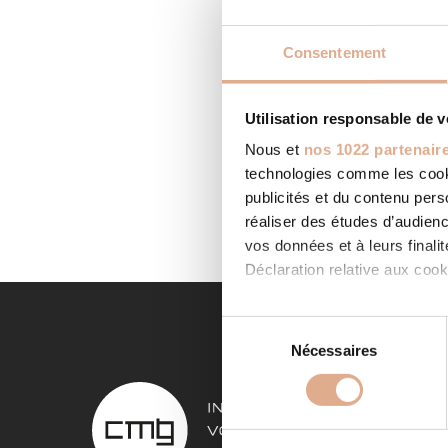
Consentement
Utilisation responsable de 
TUILI
Nous et
nos 1022 partenair
Categor
technologies comme les cooki
GIRAUD0
http://t
publicités et du contenu per
LIRE LA
réaliser des études d’audienc
vos données et à leurs final
Déclaration relative aux cooki
Si vous le permettez, nous a
S
Collecter des informa
Nécessaires
é
Identifier votre appar
l
NOS 
digitales).
e
Pour en savoir plus sur le tr
c
Poêles à
Détails »
. Vous pouvez modifi
t