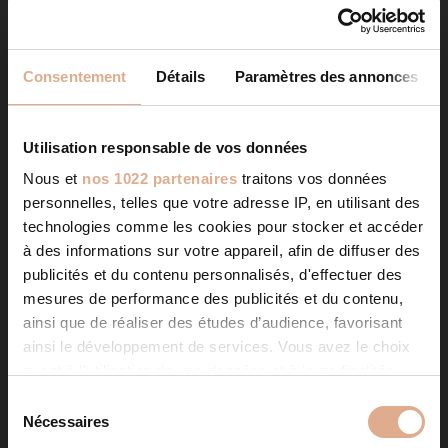
Consentement
Détails
Paramètres des annonces
Utilisation responsable de vos données
Nous et
nos 1022 partenaires
traitons vos données
personnelles, telles que votre adresse IP, en utilisant des
technologies comme les cookies pour stocker et accéder
à des informations sur votre appareil, afin de diffuser des
publicités et du contenu personnalisés, d'effectuer des
mesures de performance des publicités et du contenu,
ainsi que de réaliser des études d’audience, favorisant
ainsi le développement de services. Vous avez le choix
quant à l'utilisation de vos données et à leurs finalités.
Vous pouvez modifier ou retirer votre consentement à
S
tout moment en consultant la Déclaration relative aux
Nécessaires
é
cookies ou en cliquant sur l'icône de confidentialité.