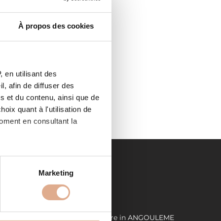
À propos des cookies
 en utilisant des
, afin de diffuser des
s et du contenu, ainsi que de
oix quant à l'utilisation de
moment en consultant la
es à plusieurs mètres près
Marketing
s spécifiques (empreintes
LIENS UTILES
, reportez-vous à la
section «
ME
Demande de devis
Store in ANGOULEME
claration sur les cookies.