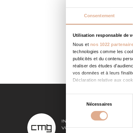
Consentement
Utilisation responsable de 
THERM
Nous et
nos 1022 partenair
Categor
technologies comme les cooki
ANGOULE
chauffa
publicités et du contenu per
LIRE LA
réaliser des études d’audienc
vos données et à leurs final
Déclaration relative aux cooki
Si vous le permettez, nous a
S
Collecter des informa
Nécessaires
é
Identifier votre appar
l
NOS 
digitales).
e
Pour en savoir plus sur le tr
c
Poêles à
Détails »
. Vous pouvez modifi
t