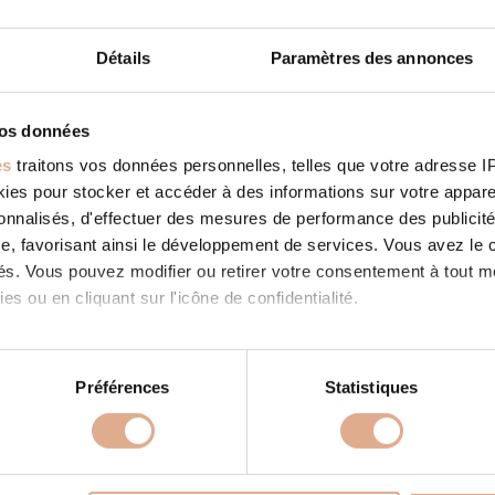
Détails
Paramètres des annonces
vos données
IQUE CHARENTE
STORE IN ANGOULEME
es
traitons vos données personnelles, telles que votre adresse IP,
ies: RevendeurFilter: RevendeurAddress 4 Rue Truffière16000,
es pour stocker et accéder à des informations sur votre appareil
ME, Contact Tel.: 05 45 95 57 00Website: http://www.stc-
ge.com/ Contact Store...
sonnalisés, d'effectuer des mesures de performance des publicité
 SUITE
e, favorisant ainsi le développement de services. Vous avez le ch
ités. Vous pouvez modifier ou retirer votre consentement à tout 
es ou en cliquant sur l'icône de confidentialité.
imerions également :
tions sur votre localisation géographique qui peuvent être précis
Préférences
Statistiques
eil en l'analysant activement pour en relever les caractéristique
PRODUITS
À PROPOS
aitement de vos données personnelles et définir vos préférences
 granulés
Store in ANGOULEME
Nos valeurs
Store in ANGOULE
er ou retirer votre consentement à tout moment à partir de la dé