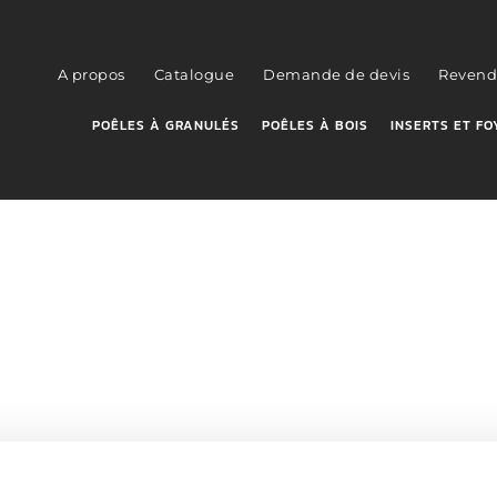
A propos
Catalogue
Demande de devis
Revend
POÊLES À GRANULÉS
POÊLES À BOIS
INSERTS ET FO