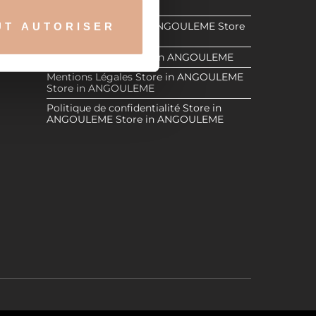
Store in ANGOULEME
E
Store in
Revendeurs
Store in ANGOULEME
Store
UT AUTORISER
nnalités relatives aux médias
in ANGOULEME
on de notre site avec nos
Espace Réservé
Store in ANGOULEME
 d'autres informations que
Mentions Légales
Store in ANGOULEME
Store in ANGOULEME
Politique de confidentialité
Store in
ANGOULEME
Store in ANGOULEME