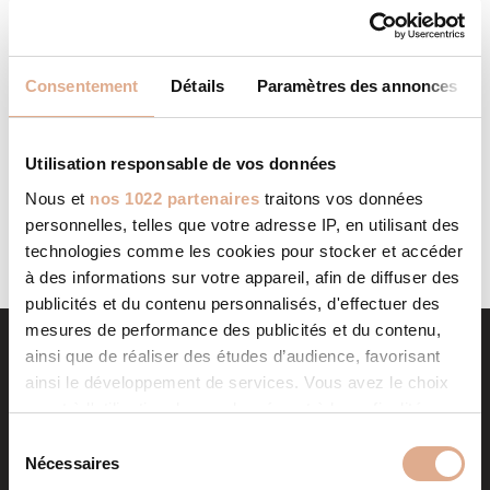
SRL ECOPOELEPELLET
STORE IN ATH
Consentement
Détails
Paramètres des annonces
Categories: RevendeurFilter: RevendeurAddress 16 Grand
Place07800, ATH, BELGIQUE, Contact Tel.: 00 32 491 07 56
52 Opening Hours Lundi: 08:00 – 17:00 o'ClockMardi:
Utilisation responsable de vos données
08:00...
LIRE LA SUITE
Nous et
nos 1022 partenaires
traitons vos données
personnelles, telles que votre adresse IP, en utilisant des
technologies comme les cookies pour stocker et accéder
à des informations sur votre appareil, afin de diffuser des
publicités et du contenu personnalisés, d'effectuer des
mesures de performance des publicités et du contenu,
ainsi que de réaliser des études d’audience, favorisant
ainsi le développement de services. Vous avez le choix
quant à l'utilisation de vos données et à leurs finalités.
Vous pouvez modifier ou retirer votre consentement à
S
tout moment en consultant la Déclaration relative aux
Nécessaires
é
cookies ou en cliquant sur l'icône de confidentialité.