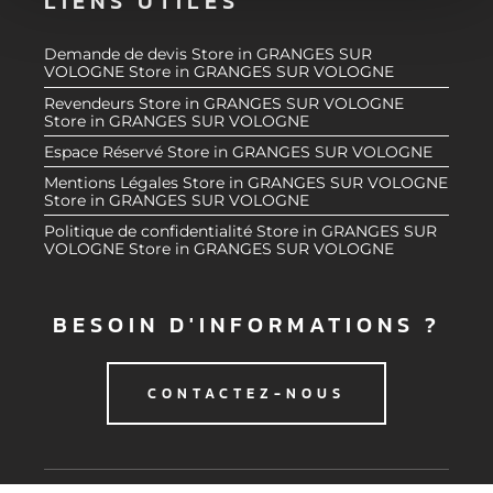
LIENS UTILES
m
médias sociaux et d'analyser notre trafic. Nous
e
partageons également des informations sur l'utilisation de
Demande de devis
Store in GRANGES SUR
n
notre site avec nos partenaires de médias sociaux, de
VOLOGNE
Store in GRANGES SUR VOLOGNE
t
publicité et d'analyse, qui peuvent combiner celles-ci
Revendeurs
Store in GRANGES SUR VOLOGNE
avec d'autres informations que vous leur avez fournies
Store in GRANGES SUR VOLOGNE
ou qu'ils ont collectées lors de votre utilisation de leurs
Espace Réservé
Store in GRANGES SUR VOLOGNE
services.
Mentions Légales
Store in GRANGES SUR VOLOGNE
Store in GRANGES SUR VOLOGNE
Politique de confidentialité
Store in GRANGES SUR
VOLOGNE
Store in GRANGES SUR VOLOGNE
BESOIN D'INFORMATIONS ?
CONTACTEZ-NOUS