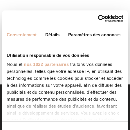
SOLTECH NRJ
STORE IN GRANGES SUR
VOLOGNE
Categories: RevendeurFilter: RevendeurAddress 3 ZA
Consentement
Détails
Paramètres des annonces
Florivoie88640, GRANGES SUR VOLOGNE, Contact Tel.:
03 29 55 25 20Website: https://www.soltech-nrj.com
Contact Store...
LIRE LA SUITE
Utilisation responsable de vos données
Nous et
nos 1022 partenaires
traitons vos données
personnelles, telles que votre adresse IP, en utilisant des
technologies comme les cookies pour stocker et accéder
à des informations sur votre appareil, afin de diffuser des
publicités et du contenu personnalisés, d'effectuer des
mesures de performance des publicités et du contenu,
ainsi que de réaliser des études d’audience, favorisant
ainsi le développement de services. Vous avez le choix
quant à l'utilisation de vos données et à leurs finalités.
Vous pouvez modifier ou retirer votre consentement à
S