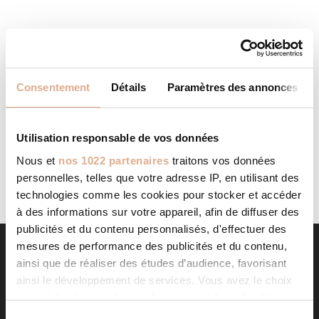
SARL CHAUMEIL FRERES
STORE IN RIOM ES
MONTAGNES
Consentement
Détails
Paramètres des annonces
Categories: RevendeurFilter: RevendeurAddress 4, Rue
Large15400, RIOM ES MONTAGNES, Contact Tel.: 06 01 81
96 87 Contact Store...
Utilisation responsable de vos données
LIRE LA SUITE
Nous et
nos 1022 partenaires
traitons vos données
personnelles, telles que votre adresse IP, en utilisant des
technologies comme les cookies pour stocker et accéder
à des informations sur votre appareil, afin de diffuser des
publicités et du contenu personnalisés, d'effectuer des
mesures de performance des publicités et du contenu,
ainsi que de réaliser des études d’audience, favorisant
ainsi le développement de services. Vous avez le choix
quant à l'utilisation de vos données et à leurs finalités.
Vous pouvez modifier ou retirer votre consentement à
S