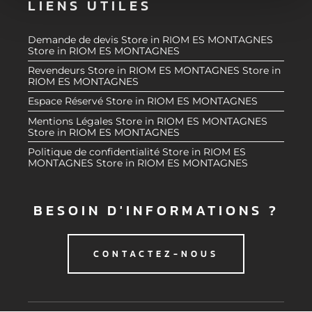
LIENS UTILES
m
médias sociaux et d'analyser notre trafic. Nous
e
partageons également des informations sur l'utilisation de
n
notre site avec nos partenaires de médias sociaux, de
Demande de devis
Store in RIOM ES MONTAGNES
Store in RIOM ES MONTAGNES
t
publicité et d'analyse, qui peuvent combiner celles-ci
Revendeurs
Store in RIOM ES MONTAGNES
Store in
avec d'autres informations que vous leur avez fournies
RIOM ES MONTAGNES
ou qu'ils ont collectées lors de votre utilisation de leurs
Espace Réservé
Store in RIOM ES MONTAGNES
services.
Mentions Légales
Store in RIOM ES MONTAGNES
Store in RIOM ES MONTAGNES
Politique de confidentialité
Store in RIOM ES
MONTAGNES
Store in RIOM ES MONTAGNES
BESOIN D'INFORMATIONS ?
CONTACTEZ-NOUS