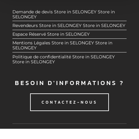
e
partageons également des informations sur l'utilisation de
Demande de devis
Store in SELONGEY
Store in
n
notre site avec nos partenaires de médias sociaux, de
SELONGEY
t
publicité et d'analyse, qui peuvent combiner celles-ci
Revendeurs
Store in SELONGEY
Store in SELONGEY
avec d'autres informations que vous leur avez fournies
Espace Réservé
Store in SELONGEY
ou qu'ils ont collectées lors de votre utilisation de leurs
services.
Mentions Légales
Store in SELONGEY
Store in
SELONGEY
Politique de confidentialité
Store in SELONGEY
Store in SELONGEY
BESOIN D'INFORMATIONS ?
CONTACTEZ-NOUS
© 2020 CMG