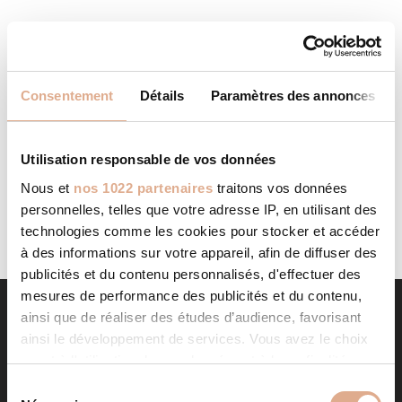
MULTI TRAVAUX CHEMINEES
STORE IN
Consentement
Détails
Paramètres des annonces
SELONGEY
Categories: RevendeurFilter: RevendeurAddress 1 Rue des
CHAMPS21260, SELONGEY, Contact Tel.: 03 80 75 77 62
Utilisation responsable de vos données
Contact Store...
Nous et
nos 1022 partenaires
traitons vos données
LIRE LA SUITE
personnelles, telles que votre adresse IP, en utilisant des
technologies comme les cookies pour stocker et accéder
à des informations sur votre appareil, afin de diffuser des
publicités et du contenu personnalisés, d'effectuer des
mesures de performance des publicités et du contenu,
ainsi que de réaliser des études d’audience, favorisant
ainsi le développement de services. Vous avez le choix
quant à l'utilisation de vos données et à leurs finalités.
Vous pouvez modifier ou retirer votre consentement à
S