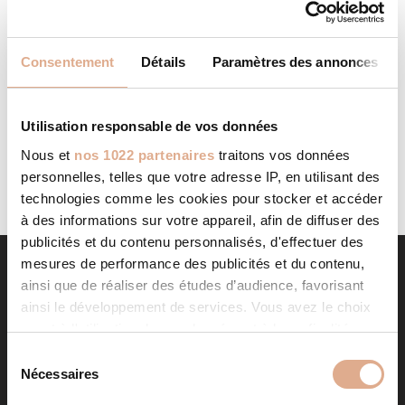
MODERN FLAMMES
STORE IN VIRY
Consentement
Détails
Paramètres des annonces
Categories: RevendeurFilter: RevendeurAddress 124
ROUTE DES GRANDS CHAMPS SUD74580, VIRY, Contact
Tel.: 04 50 92 20 31Website: http://www.modern-
flammes.fr/ Contact Store...
Utilisation responsable de vos données
LIRE LA SUITE
Nous et
nos 1022 partenaires
traitons vos données
personnelles, telles que votre adresse IP, en utilisant des
technologies comme les cookies pour stocker et accéder
à des informations sur votre appareil, afin de diffuser des
publicités et du contenu personnalisés, d'effectuer des
mesures de performance des publicités et du contenu,
ainsi que de réaliser des études d’audience, favorisant
ainsi le développement de services. Vous avez le choix
quant à l'utilisation de vos données et à leurs finalités.
Vous pouvez modifier ou retirer votre consentement à
S
tout moment en consultant la Déclaration relative aux
Nécessaires
é
cookies ou en cliquant sur l'icône de confidentialité.
l