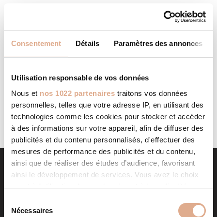
Consentement
Détails
Paramètres des annonces
MALRIEU DISTRIBUTION
STORE IN MENDE
Categories: RevendeurFilter: RevendeurAddress 25
Avenue Jean Moulin - Route des Chabrits48000, MENDE,
Utilisation responsable de vos données
Contact Tel.: 04 66 49 65 84Website:
http://www.malrieu.fr/ Contact Store...
Nous et
nos 1022 partenaires
traitons vos données
LIRE LA SUITE
personnelles, telles que votre adresse IP, en utilisant des
technologies comme les cookies pour stocker et accéder
à des informations sur votre appareil, afin de diffuser des
publicités et du contenu personnalisés, d'effectuer des
mesures de performance des publicités et du contenu,
ainsi que de réaliser des études d’audience, favorisant
ainsi le développement de services. Vous avez le choix
quant à l'utilisation de vos données et à leurs finalités.
Vous pouvez modifier ou retirer votre consentement à
S
tout moment en consultant la Déclaration relative aux
Nécessaires
é