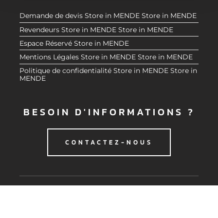
n
notre site avec nos partenaires de médias sociaux, de
Demande de devis
Store in MENDE
Store in MENDE
t
publicité et d'analyse, qui peuvent combiner celles-ci
Revendeurs
Store in MENDE
Store in MENDE
avec d'autres informations que vous leur avez fournies
Espace Réservé
Store in MENDE
ou qu'ils ont collectées lors de votre utilisation de leurs
Mentions Légales
Store in MENDE
Store in MENDE
services.
Politique de confidentialité
Store in MENDE
Store in
MENDE
BESOIN D'INFORMATIONS ?
CONTACTEZ-NOUS
© 2020 CMG