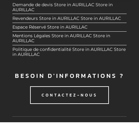
e
partageons également des informations sur l'utilisation de
Demande de devis
Store in AURILLAC
Store in
n
notre site avec nos partenaires de médias sociaux, de
AURILLAC
t
publicité et d'analyse, qui peuvent combiner celles-ci
Revendeurs
Store in AURILLAC
Store in AURILLAC
avec d'autres informations que vous leur avez fournies
Espace Réservé
Store in AURILLAC
ou qu'ils ont collectées lors de votre utilisation de leurs
Mentions Légales
Store in AURILLAC
Store in
services.
AURILLAC
Politique de confidentialité
Store in AURILLAC
Store
in AURILLAC
BESOIN D'INFORMATIONS ?
CONTACTEZ-NOUS
© 2020 CMG