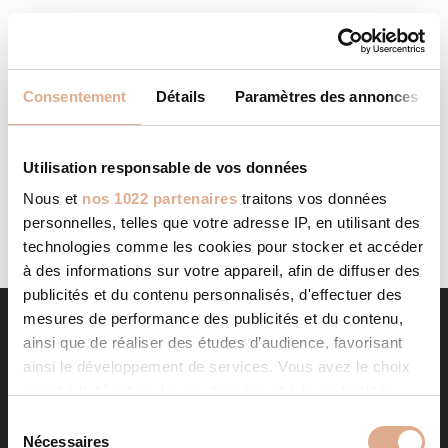
MALRIEU DISTRIBUTION
STORE IN AURILLAC
Consentement
Détails
Paramètres des annonces
Categories: RevendeurFilter: RevendeurAddress 9 Avenue
du Garric15000, AURILLAC, Contact Tel.: 04 71 45 60
00Website: http://www.malrieu.fr/ Contact Store...
Utilisation responsable de vos données
LIRE LA SUITE
Nous et
nos 1022 partenaires
traitons vos données
personnelles, telles que votre adresse IP, en utilisant des
technologies comme les cookies pour stocker et accéder
à des informations sur votre appareil, afin de diffuser des
publicités et du contenu personnalisés, d'effectuer des
mesures de performance des publicités et du contenu,
ainsi que de réaliser des études d’audience, favorisant
ainsi le développement de services. Vous avez le choix
quant à l'utilisation de vos données et à leurs finalités.
Vous pouvez modifier ou retirer votre consentement à
S
tout moment en consultant la Déclaration relative aux
Nécessaires
é