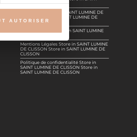
, reportez-vous à la
section «
LUMINE DE CLISSON
NE DE
claration sur les cookies.
E DE
Revendeurs
Store in SAINT LUMINE DE
CLISSON
Store in SAINT LUMINE DE
UT AUTORISER
CLISSON
nnalités relatives aux médias
INT
on de notre site avec nos
Espace Réservé
Store in SAINT LUMINE
DE CLISSON
 d'autres informations que
Mentions Légales
Store in SAINT LUMINE
DE CLISSON
Store in SAINT LUMINE DE
CLISSON
Politique de confidentialité
Store in
SAINT LUMINE DE CLISSON
Store in
SAINT LUMINE DE CLISSON