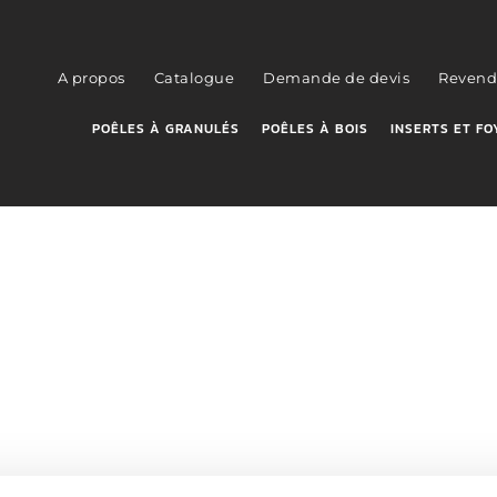
A propos
Catalogue
Demande de devis
Revend
POÊLES À GRANULÉS
POÊLES À BOIS
INSERTS ET FO