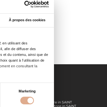
À propos des cookies
 SAINT
 en utilisant des
, afin de diffuser des
s et du contenu, ainsi que de
oix quant à l'utilisation de
moment en consultant la
es à plusieurs mètres près
LIENS UTILES
Marketing
s spécifiques (empreintes
MINE DE
Demande de devis
Store in SAINT
LUMINE DE CLISSON
Store in SAINT