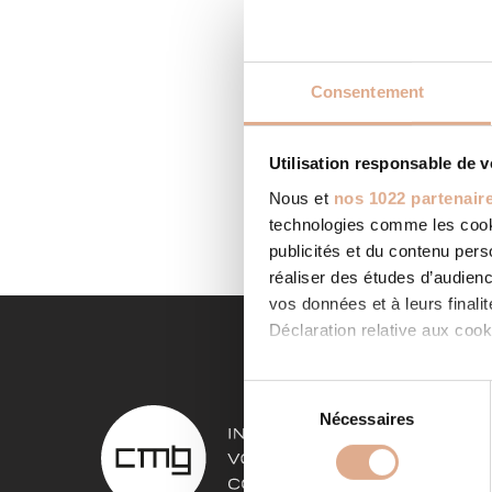
Consentement
LE PO
Utilisation responsable de 
Categor
Nous et
nos 1022 partenair
LUMINE 
technologies comme les cooki
LIRE LA
publicités et du contenu per
réaliser des études d’audienc
vos données et à leurs final
Déclaration relative aux cooki
Si vous le permettez, nous a
S
Collecter des informa
NOS 
Nécessaires
é
Identifier votre appar
l
digitales).
Poêles à
e
DE CLIS