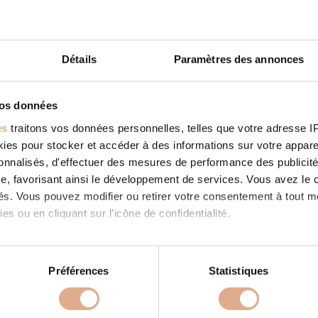
Détails
Paramètres des annonces
ELE À BOIS
STORE IN SAINT LUMINE DE CLISSON
vos données
ies: RevendeurFilter: RevendeurAddress 2 Rue de la Praire44190,
es
traitons vos données personnelles, telles que votre adresse IP,
DE CLISSON, Contact Tel.: 02 40 69 14 19 Contact Store...
es pour stocker et accéder à des informations sur votre appareil
 SUITE
sonnalisés, d'effectuer des mesures de performance des publicité
e, favorisant ainsi le développement de services. Vous avez le ch
ités. Vous pouvez modifier ou retirer votre consentement à tout 
es ou en cliquant sur l'icône de confidentialité.
imerions également :
tions sur votre localisation géographique qui peuvent être précis
PRODUITS
À PROPOS
Préférences
Statistiques
eil en l'analysant activement pour en relever les caractéristique
 granulés
Store in SAINT LUMINE
Nos valeurs
Store in SAINT LU
SON
CLISSON