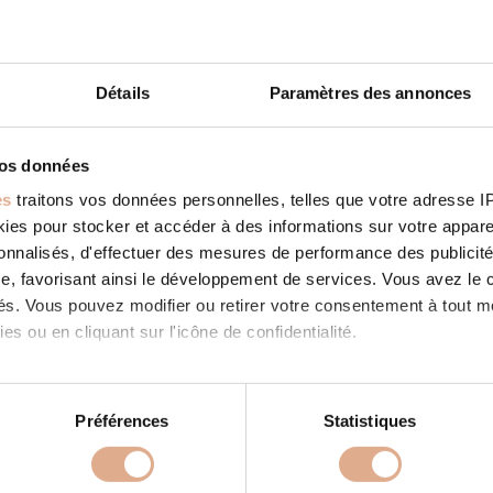
Détails
Paramètres des annonces
E CONFORTCHAUF
STORE IN ESCAUDOEUVRES
vos données
ies: RevendeurFilter: RevendeurAddress 48 Rue du 11 NOVEMBRE
es
traitons vos données personnelles, telles que votre adresse IP,
EUVRES, Contact Tel.: 06 67 26 29 42Website: http://www.filip
e-plomberie-sanitaire.fr/ Contact Store...
es pour stocker et accéder à des informations sur votre appareil
 SUITE
sonnalisés, d'effectuer des mesures de performance des publicité
e, favorisant ainsi le développement de services. Vous avez le ch
ités. Vous pouvez modifier ou retirer votre consentement à tout 
es ou en cliquant sur l'icône de confidentialité.
imerions également :
tions sur votre localisation géographique qui peuvent être précis
Préférences
Statistiques
PRODUITS
À PROPOS
eil en l'analysant activement pour en relever les caractéristique
 granulés
Store in
Nos valeurs
Store in ESCAUDO