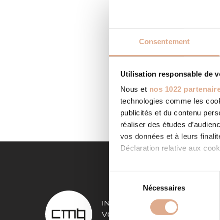
Consentement
FILIP
Utilisation responsable de 
Categor
Nous et
nos 1022 partenair
ESCAUDO
chauffag
technologies comme les cooki
LIRE LA
publicités et du contenu per
réaliser des études d’audienc
vos données et à leurs final
Déclaration relative aux cooki
Si vous le permettez, nous a
S
Collecter des informa
Nécessaires
é
NOS 
Identifier votre appar
l
digitales).
e
Poêles à