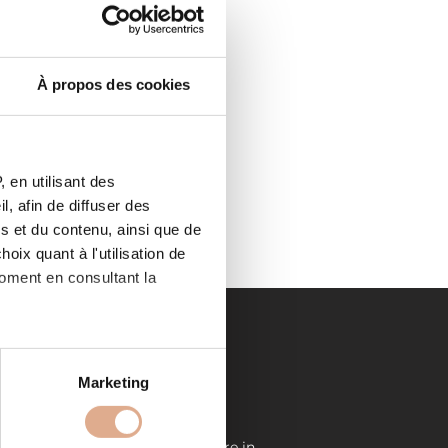
À propos des cookies
59161,
 en utilisant des
e-
, afin de diffuser des
s et du contenu, ainsi que de
oix quant à l'utilisation de
moment en consultant la
es à plusieurs mètres près
Marketing
LIENS UTILES
s spécifiques (empreintes
EUVRES
Demande de devis
Store in