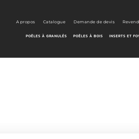
A propos
Catalogue
Demande de devis
Revend
POÊLES À GRANULÉS
POÊLES À BOIS
INSERTS ET FO