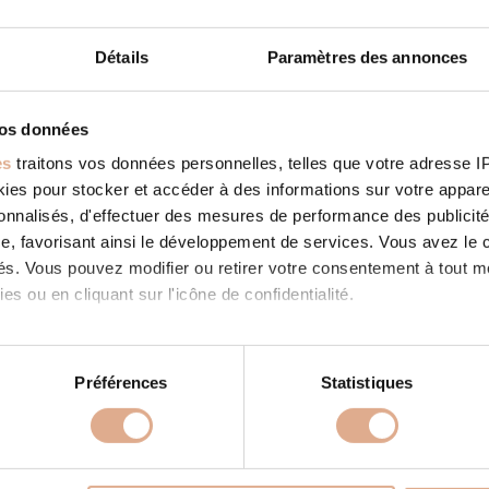
Détails
Paramètres des annonces
vos données
ISSEMENTS FRADIN
STORE IN MARMINIAC
es
traitons vos données personnelles, telles que votre adresse IP,
ies: RevendeurFilter: RevendeurAddress LE BOURG46250, MARM
es pour stocker et accéder à des informations sur votre appareil
 Tel.: 05 65 22 80 97Website: http://plomberiechauffagefradin.co
Store...
sonnalisés, d'effectuer des mesures de performance des publicité
 SUITE
e, favorisant ainsi le développement de services. Vous avez le ch
ités. Vous pouvez modifier ou retirer votre consentement à tout 
es ou en cliquant sur l'icône de confidentialité.
imerions également :
tions sur votre localisation géographique qui peuvent être précis
Préférences
Statistiques
eil en l'analysant activement pour en relever les caractéristique
PRODUITS
À PROPOS
aitement de vos données personnelles et définir vos préférences
 granulés
Store in MARMINIAC
Nos valeurs
Store in MARMINIA
er ou retirer votre consentement à tout moment à partir de la dé