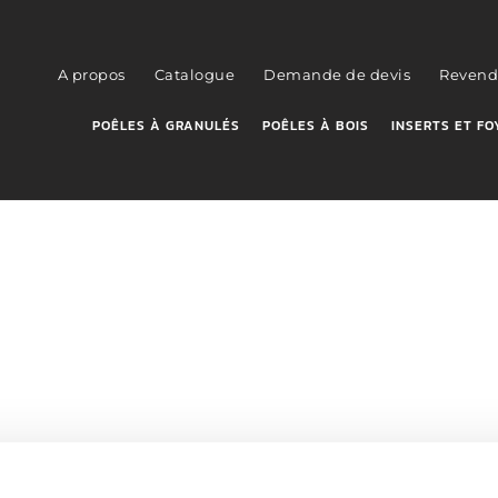
A propos
Catalogue
Demande de devis
Revend
POÊLES À GRANULÉS
POÊLES À BOIS
INSERTS ET FO