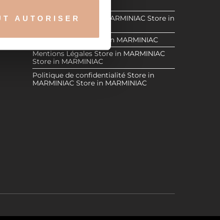
Store in MARMINIAC
Store in
Revendeurs
Store in MARMINIAC
Store in
UT AUTORISER
nnalités relatives aux médias
MARMINIAC
ARMINIAC
on de notre site avec nos
Espace Réservé
Store in MARMINIAC
 d'autres informations que
Mentions Légales
Store in MARMINIAC
Store in MARMINIAC
Politique de confidentialité
Store in
MARMINIAC
Store in MARMINIAC