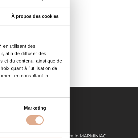
À propos des cookies
 en utilisant des
INIAC,
, afin de diffuser des
m/
s et du contenu, ainsi que de
oix quant à l'utilisation de
moment en consultant la
es à plusieurs mètres près
Marketing
s spécifiques (empreintes
LIENS UTILES
, reportez-vous à la
section «
C
Demande de devis
Store in MARMINIAC
claration sur les cookies.