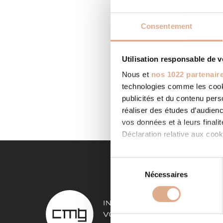
Consentement
Utilisation responsable de 
ETABL
Nous et
nos 1022 partenair
Categor
technologies comme les cooki
Contact
Contact 
publicités et du contenu per
LIRE LA
réaliser des études d’audienc
vos données et à leurs final
Déclaration relative aux cooki
Si vous le permettez, nous a
S
Collecter des informa
Nécessaires
é
Identifier votre appar
l
NOS 
digitales).
e
Pour en savoir plus sur le tr
c
Poêles à
Détails »
. Vous pouvez modifi
t