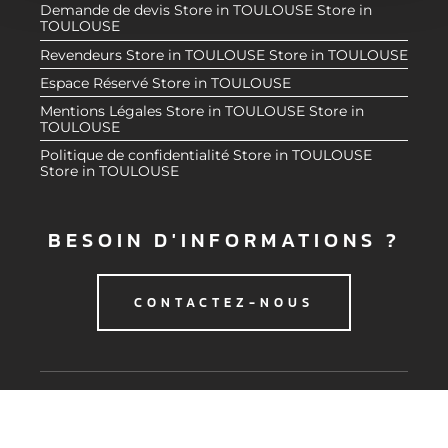
e
partageons également des informations sur l'utilisation de
Demande de devis
Store in TOULOUSE
Store in
TOULOUSE
n
notre site avec nos partenaires de médias sociaux, de
t
publicité et d'analyse, qui peuvent combiner celles-ci
Revendeurs
Store in TOULOUSE
Store in TOULOUSE
avec d'autres informations que vous leur avez fournies
Espace Réservé
Store in TOULOUSE
ou qu'ils ont collectées lors de votre utilisation de leurs
Mentions Légales
Store in TOULOUSE
Store in
services.
TOULOUSE
Politique de confidentialité
Store in TOULOUSE
Store in TOULOUSE
BESOIN D'INFORMATIONS ?
CONTACTEZ-NOUS
© 2020 CMG