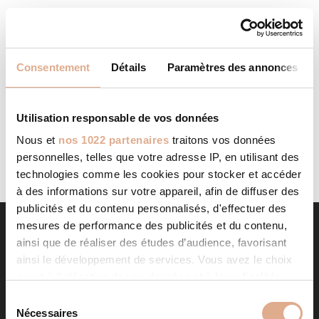
COZYNERGY SAS
STORE IN TOULOUSE
Categories: RevendeurFilter: RevendeurAddress 58 Rue
Consentement
Détails
Paramètres des annonces
André VASSEUR31200, TOULOUSE, Contact Tel.: 09 78 23
11 11Website:
https://www.cozynergy.com/agences/cozynergy-toulouse
Contact Store...
Utilisation responsable de vos données
LIRE LA SUITE
Nous et
nos 1022 partenaires
traitons vos données
personnelles, telles que votre adresse IP, en utilisant des
technologies comme les cookies pour stocker et accéder
à des informations sur votre appareil, afin de diffuser des
publicités et du contenu personnalisés, d'effectuer des
mesures de performance des publicités et du contenu,
ainsi que de réaliser des études d’audience, favorisant
ainsi le développement de services. Vous avez le choix
quant à l'utilisation de vos données et à leurs finalités.
Vous pouvez modifier ou retirer votre consentement à
S
tout moment en consultant la Déclaration relative aux
Nécessaires
é