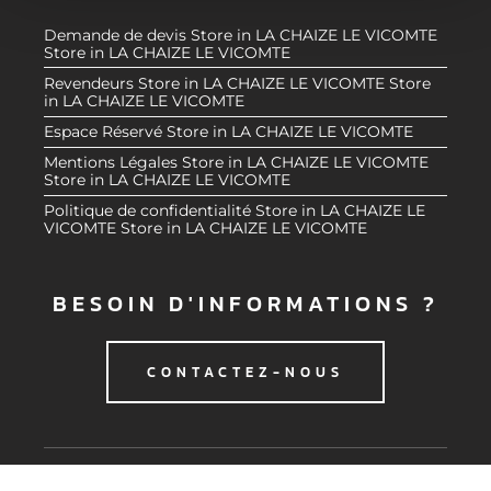
e
partageons également des informations sur l'utilisation de
Demande de devis
Store in LA CHAIZE LE VICOMTE
n
notre site avec nos partenaires de médias sociaux, de
Store in LA CHAIZE LE VICOMTE
t
publicité et d'analyse, qui peuvent combiner celles-ci
Revendeurs
Store in LA CHAIZE LE VICOMTE
Store
in LA CHAIZE LE VICOMTE
avec d'autres informations que vous leur avez fournies
ou qu'ils ont collectées lors de votre utilisation de leurs
Espace Réservé
Store in LA CHAIZE LE VICOMTE
services.
Mentions Légales
Store in LA CHAIZE LE VICOMTE
Store in LA CHAIZE LE VICOMTE
Politique de confidentialité
Store in LA CHAIZE LE
VICOMTE
Store in LA CHAIZE LE VICOMTE
BESOIN D'INFORMATIONS ?
CONTACTEZ-NOUS
© 2020 CMG