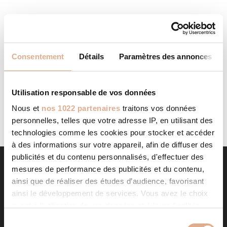
CHEMINEES TESSON
STORE IN LA CHAIZE LE
VICOMTE
Categories: RevendeurFilter: RevendeurAddress 6 Rue
Consentement
Détails
Paramètres des annonces
Ampère - ZI Sud La Folie85310, LA CHAIZE LE VICOMTE,
Contact Tel.: 02 51 05 72 14Website:
https://www.cheminees-tesson.com/ Contact...
Utilisation responsable de vos données
LIRE LA SUITE
Nous et
nos 1022 partenaires
traitons vos données
personnelles, telles que votre adresse IP, en utilisant des
technologies comme les cookies pour stocker et accéder
à des informations sur votre appareil, afin de diffuser des
publicités et du contenu personnalisés, d'effectuer des
mesures de performance des publicités et du contenu,
ainsi que de réaliser des études d’audience, favorisant
ainsi le développement de services. Vous avez le choix
quant à l'utilisation de vos données et à leurs finalités.
Vous pouvez modifier ou retirer votre consentement à
S