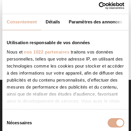
CHAUFFAGE & BAIN DE NORMANDIE
STORE IN
Consentement
Détails
Paramètres des annonces
LISIEUX
Categories: RevendeurFilter: RevendeurAddress 11 Bis Rue
Ferdinand DAULME14100, LISIEUX, Contact Contact
Utilisation responsable de vos données
Store...
LIRE LA SUITE
Nous et
nos 1022 partenaires
traitons vos données
personnelles, telles que votre adresse IP, en utilisant des
technologies comme les cookies pour stocker et accéder
à des informations sur votre appareil, afin de diffuser des
publicités et du contenu personnalisés, d'effectuer des
mesures de performance des publicités et du contenu,
ainsi que de réaliser des études d’audience, favorisant
ainsi le développement de services. Vous avez le choix
quant à l'utilisation de vos données et à leurs finalités.
Vous pouvez modifier ou retirer votre consentement à
S
tout moment en consultant la Déclaration relative aux
Nécessaires
é
cookies ou en cliquant sur l'icône de confidentialité.
l