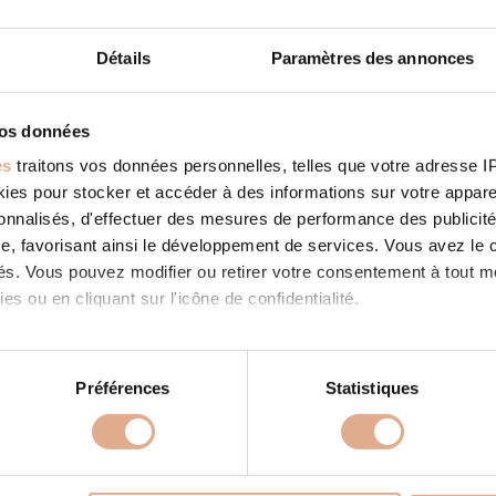
Détails
Paramètres des annonces
vos données
C
STORE IN FENAY
es
traitons vos données personnelles, telles que votre adresse IP,
ies: RevendeurFilter: RevendeurAddress 7 Rue des ESSARTS2160
es pour stocker et accéder à des informations sur votre appareil
ontact Tel.: 03 80 10 00 10Website:
www.orcab.coop/cooperatives/casec Contact Store...
sonnalisés, d'effectuer des mesures de performance des publicité
 SUITE
e, favorisant ainsi le développement de services. Vous avez le ch
ités. Vous pouvez modifier ou retirer votre consentement à tout 
es ou en cliquant sur l'icône de confidentialité.
imerions également :
tions sur votre localisation géographique qui peuvent être précis
Préférences
Statistiques
eil en l'analysant activement pour en relever les caractéristique
PRODUITS
À PROPOS
aitement de vos données personnelles et définir vos préférences
 granulés
Store in FENAY
Nos valeurs
Store in FENAY
er ou retirer votre consentement à tout moment à partir de la dé