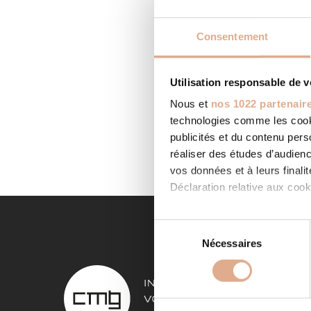
Consentement
Utilisation responsable de 
CASE
Nous et
nos 1022 partenair
Categor
technologies comme les cooki
FENAY, C
http://
publicités et du contenu per
LIRE LA
réaliser des études d’audienc
vos données et à leurs final
Déclaration relative aux cooki
Si vous le permettez, nous a
S
Collecter des informa
Nécessaires
é
Identifier votre appar
l
NOS 
digitales).
e
Pour en savoir plus sur le tr
c
Poêles à
Détails »
. Vous pouvez modifi
t