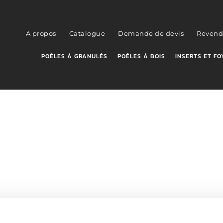
A propos
Catalogue
Demande de devis
Revend
POÊLES À GRANULÉS
POÊLES À BOIS
INSERTS ET FO