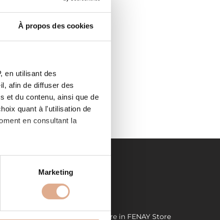
À propos des cookies
 en utilisant des
0,
, afin de diffuser des
s et du contenu, ainsi que de
oix quant à l'utilisation de
moment en consultant la
es à plusieurs mètres près
Marketing
s spécifiques (empreintes
LIENS UTILES
, reportez-vous à la
section «
Demande de devis
Store in FENAY
Store
claration sur les cookies.