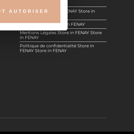
in FENAY
 in
Revendeurs
Store in FENAY
Store in
UT AUTORISER
nnalités relatives aux médias
FENAY
ENAY
on de notre site avec nos
Espace Réservé
Store in FENAY
 d'autres informations que
Mentions Légales
Store in FENAY
Store
in FENAY
Politique de confidentialité
Store in
FENAY
Store in FENAY