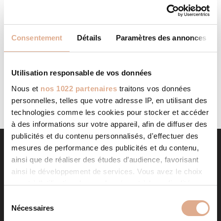
BONNEL ETS
STORE IN ECQUES
Consentement
Détails
Paramètres des annonces
Categories: RevendeurFilter: RevendeurAddress 540 Rue
de CAUCHY62129, ECQUES, Contact Tel.: 03 21 39 38
31Website: http://www.bonnel-chauffage.fr/ Contact
Store...
Utilisation responsable de vos données
LIRE LA SUITE
Nous et
nos 1022 partenaires
traitons vos données
personnelles, telles que votre adresse IP, en utilisant des
technologies comme les cookies pour stocker et accéder
à des informations sur votre appareil, afin de diffuser des
publicités et du contenu personnalisés, d'effectuer des
mesures de performance des publicités et du contenu,
ainsi que de réaliser des études d’audience, favorisant
ainsi le développement de services. Vous avez le choix
quant à l'utilisation de vos données et à leurs finalités.
Vous pouvez modifier ou retirer votre consentement à
S
tout moment en consultant la Déclaration relative aux
Nécessaires
é
cookies ou en cliquant sur l'icône de confidentialité.