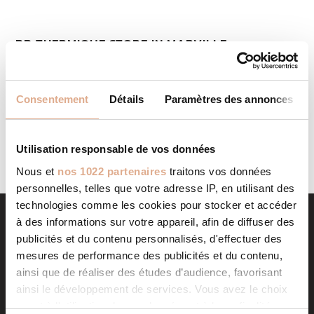
BB THERMIQUE
STORE IN MARVILLE-
MOUTIERS-BRULE
Categories: RevendeurFilter: RevendeurAddress 25 Route
NATIONALE28500, MARVILLE-MOUTIERS-BRULE, Contact
Consentement
Détails
Paramètres des annonces
Tel.: 02 37 38 37 07 Contact Store...
LIRE LA SUITE
Utilisation responsable de vos données
Nous et
nos 1022 partenaires
traitons vos données
personnelles, telles que votre adresse IP, en utilisant des
technologies comme les cookies pour stocker et accéder
à des informations sur votre appareil, afin de diffuser des
publicités et du contenu personnalisés, d'effectuer des
mesures de performance des publicités et du contenu,
ainsi que de réaliser des études d’audience, favorisant
ainsi le développement de services. Vous avez le choix
quant à l'utilisation de vos données et à leurs finalités.