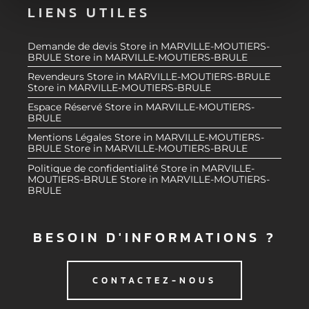
e
et les annonces, d'offrir des fonctionnalités relatives aux
LIENS UTILES
m
médias sociaux et d'analyser notre trafic. Nous
e
partageons également des informations sur l'utilisation de
Demande de devis
Store in MARVILLE-MOUTIERS-
n
notre site avec nos partenaires de médias sociaux, de
BRULE
Store in MARVILLE-MOUTIERS-BRULE
t
publicité et d'analyse, qui peuvent combiner celles-ci
Revendeurs
Store in MARVILLE-MOUTIERS-BRULE
avec d'autres informations que vous leur avez fournies
Store in MARVILLE-MOUTIERS-BRULE
ou qu'ils ont collectées lors de votre utilisation de leurs
Espace Réservé
Store in MARVILLE-MOUTIERS-
BRULE
services.
Mentions Légales
Store in MARVILLE-MOUTIERS-
BRULE
Store in MARVILLE-MOUTIERS-BRULE
Politique de confidentialité
Store in MARVILLE-
MOUTIERS-BRULE
Store in MARVILLE-MOUTIERS-
BRULE
BESOIN D'INFORMATIONS ?
CONTACTEZ-NOUS