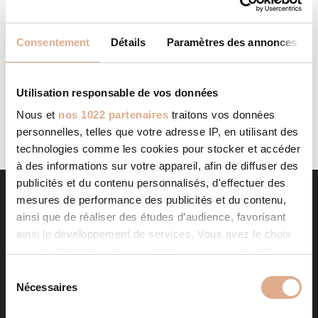
BATIFEU
STORE IN ODOS
Consentement
Détails
Paramètres des annonces
Categories: RevendeurFilter: RevendeurAddress 77 Route
de LOURDES65310, ODOS, Contact Tel.: 05 62 51 03
30Website: http://batifeu.com/ Contact Store...
Utilisation responsable de vos données
LIRE LA SUITE
Nous et
nos 1022 partenaires
traitons vos données
personnelles, telles que votre adresse IP, en utilisant des
technologies comme les cookies pour stocker et accéder
à des informations sur votre appareil, afin de diffuser des
publicités et du contenu personnalisés, d'effectuer des
mesures de performance des publicités et du contenu,
ainsi que de réaliser des études d’audience, favorisant
ainsi le développement de services. Vous avez le choix
quant à l'utilisation de vos données et à leurs finalités.
Vous pouvez modifier ou retirer votre consentement à
S
tout moment en consultant la Déclaration relative aux
Nécessaires
é
cookies ou en cliquant sur l'icône de confidentialité.
l