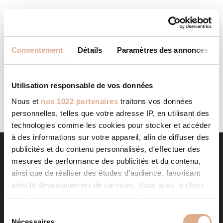
ATTILA
STORE IN LESPARRE-MEDOC
Categories: RevendeurFilter: RevendeurAddress 14
Consentement
Détails
Paramètres des annonces
Avenue de Bordeaux33340, LESPARRE-MEDOC, Contact
Tel.: 05 56 41 05 91Website: http://www.attila-medoc.fr/
Contact Store...
LIRE LA SUITE
Utilisation responsable de vos données
Nous et
nos 1022 partenaires
traitons vos données
personnelles, telles que votre adresse IP, en utilisant des
technologies comme les cookies pour stocker et accéder
à des informations sur votre appareil, afin de diffuser des
publicités et du contenu personnalisés, d'effectuer des
mesures de performance des publicités et du contenu,
ainsi que de réaliser des études d’audience, favorisant
ainsi le développement de services. Vous avez le choix
quant à l'utilisation de vos données et à leurs finalités.
Vous pouvez modifier ou retirer votre consentement à
S
tout moment en consultant la Déclaration relative aux
Nécessaires