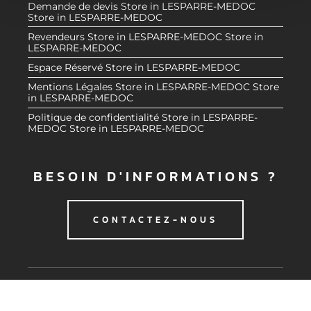
Demande de devis
Store in LESPARRE-MEDOC
e
partageons également des informations sur l'utilisation de
Store in LESPARRE-MEDOC
n
notre site avec nos partenaires de médias sociaux, de
Revendeurs
Store in LESPARRE-MEDOC
Store in
t
publicité et d'analyse, qui peuvent combiner celles-ci
LESPARRE-MEDOC
avec d'autres informations que vous leur avez fournies
Espace Réservé
Store in LESPARRE-MEDOC
ou qu'ils ont collectées lors de votre utilisation de leurs
Mentions Légales
Store in LESPARRE-MEDOC
Store
services.
in LESPARRE-MEDOC
Politique de confidentialité
Store in LESPARRE-
MEDOC
Store in LESPARRE-MEDOC
BESOIN D'INFORMATIONS ?
CONTACTEZ-NOUS
© 2020 CMG