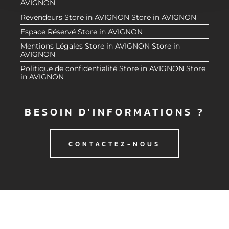
AVIGNON
n
notre site avec nos partenaires de médias sociaux, de
Revendeurs
Store in AVIGNON
Store in AVIGNON
t
publicité et d'analyse, qui peuvent combiner celles-ci
Espace Réservé
Store in AVIGNON
avec d'autres informations que vous leur avez fournies
Mentions Légales
Store in AVIGNON
Store in
ou qu'ils ont collectées lors de votre utilisation de leurs
AVIGNON
services.
Politique de confidentialité
Store in AVIGNON
Store
in AVIGNON
BESOIN D'INFORMATIONS ?
CONTACTEZ-NOUS
© 2020 CMG