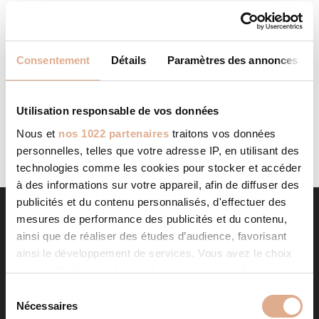
ANDRETY
STORE IN AVIGNON
Categories: RevendeurFilter: RevendeurAddress 15
Consentement
Détails
Paramètres des annonces
Avenue de Fontcouverte84000, AVIGNON, Contact Tel.:
04 90 88 54 67Website: https://www.andrety.fr/ Contact
Store...
Utilisation responsable de vos données
LIRE LA SUITE
Nous et
nos 1022 partenaires
traitons vos données
personnelles, telles que votre adresse IP, en utilisant des
technologies comme les cookies pour stocker et accéder
à des informations sur votre appareil, afin de diffuser des
publicités et du contenu personnalisés, d'effectuer des
mesures de performance des publicités et du contenu,
ainsi que de réaliser des études d’audience, favorisant
ainsi le développement de services. Vous avez le choix
quant à l'utilisation de vos données et à leurs finalités.
Vous pouvez modifier ou retirer votre consentement à
S
tout moment en consultant la Déclaration relative aux
Nécessaires
é