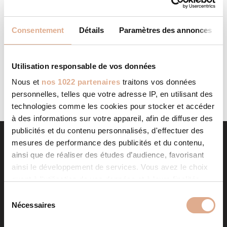
AMBIANCE HABITAT
STORE IN ALBON
Consentement
Détails
Paramètres des annonces
Categories: RevendeurFilter: RevendeurAddress 645 Rue
de la Thine – RN726140, ALBON, Contact Tel.: 04 69 29 25
75Website: www.ambiance-habitat.fr Contact Store...
Utilisation responsable de vos données
LIRE LA SUITE
Nous et
nos 1022 partenaires
traitons vos données
personnelles, telles que votre adresse IP, en utilisant des
technologies comme les cookies pour stocker et accéder
à des informations sur votre appareil, afin de diffuser des
publicités et du contenu personnalisés, d'effectuer des
mesures de performance des publicités et du contenu,
ainsi que de réaliser des études d’audience, favorisant
ainsi le développement de services. Vous avez le choix
quant à l'utilisation de vos données et à leurs finalités.
Vous pouvez modifier ou retirer votre consentement à
S
tout moment en consultant la Déclaration relative aux
Nécessaires
é
cookies ou en cliquant sur l'icône de confidentialité.
l