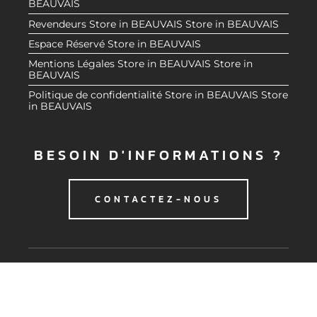
BEAUVAIS
n
notre site avec nos partenaires de médias sociaux, de
Revendeurs
Store in BEAUVAIS
Store in BEAUVAIS
t
publicité et d'analyse, qui peuvent combiner celles-ci
Espace Réservé
Store in BEAUVAIS
avec d'autres informations que vous leur avez fournies
Mentions Légales
Store in BEAUVAIS
Store in
ou qu'ils ont collectées lors de votre utilisation de leurs
BEAUVAIS
services.
Politique de confidentialité
Store in BEAUVAIS
Store
in BEAUVAIS
BESOIN D'INFORMATIONS ?
CONTACTEZ-NOUS
© 2020 CMG