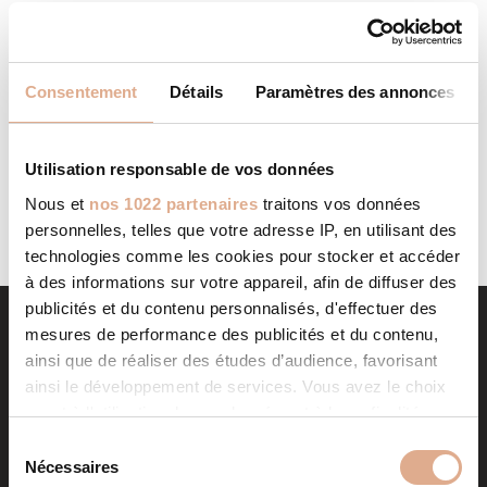
ALTER ECO ENERGIE
STORE IN BEAUVAIS
Categories: RevendeurFilter: RevendeurAddress 16,
Consentement
Détails
Paramètres des annonces
avenue de Beauvaisis60000, BEAUVAIS, OISE - HAUTS DE
FRANCE, Contact Tel.: 03 66 72 16 21Website:
http://www.alter-eco.fr Contact Store...
Utilisation responsable de vos données
LIRE LA SUITE
Nous et
nos 1022 partenaires
traitons vos données
personnelles, telles que votre adresse IP, en utilisant des
technologies comme les cookies pour stocker et accéder
à des informations sur votre appareil, afin de diffuser des
publicités et du contenu personnalisés, d'effectuer des
mesures de performance des publicités et du contenu,
ainsi que de réaliser des études d’audience, favorisant
ainsi le développement de services. Vous avez le choix
quant à l'utilisation de vos données et à leurs finalités.
Vous pouvez modifier ou retirer votre consentement à
S
tout moment en consultant la Déclaration relative aux
Nécessaires
é