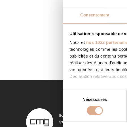
Consentement
Utilisation responsable de 
ALP 
Nous et
nos 1022 partenair
Categor
technologies comme les cooki
Sud0196
Contact 
publicités et du contenu per
LIRE LA
réaliser des études d’audienc
vos données et à leurs final
Déclaration relative aux cooki
Si vous le permettez, nous a
S
Collecter des informa
Nécessaires
é
Identifier votre appar
l
NOS 
digitales).
e
Pour en savoir plus sur le tr
c
Poêles à
Détails »
. Vous pouvez modifi
t