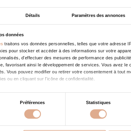
Détails
Paramètres des annonces
vos données
CONFORT
STORE IN PERONNAS
es
traitons vos données personnelles, telles que votre adresse IP,
ies: RevendeurFilter: RevendeurAddress 3 Rue Lavoisier - Porte
es pour stocker et accéder à des informations sur votre appareil
0, PERONNAS, Contact Tel.: 04 74 32 17 50Website: https://alp-co
Store...
sonnalisés, d'effectuer des mesures de performance des publicité
 SUITE
e, favorisant ainsi le développement de services. Vous avez le ch
ités. Vous pouvez modifier ou retirer votre consentement à tout 
es ou en cliquant sur l'icône de confidentialité.
imerions également :
tions sur votre localisation géographique qui peuvent être précis
Préférences
Statistiques
eil en l'analysant activement pour en relever les caractéristique
PRODUITS
À PROPOS
aitement de vos données personnelles et définir vos préférences
 granulés
Store in PERONNAS
Nos valeurs
Store in PERONNA
er ou retirer votre consentement à tout moment à partir de la dé