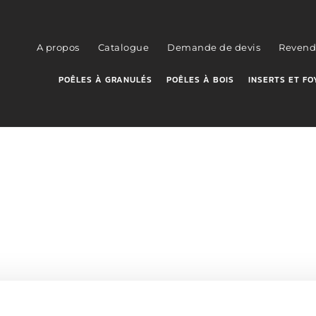
A propos
Catalogue
Demande de devis
Revend
POÊLES À GRANULÉS
POÊLES À BOIS
INSERTS ET FO