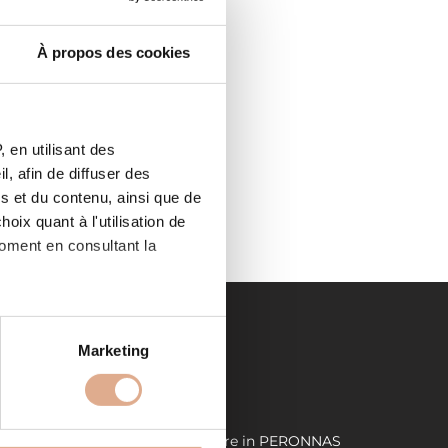
À propos des cookies
 en utilisant des
, afin de diffuser des
nfort.fr
s et du contenu, ainsi que de
oix quant à l'utilisation de
moment en consultant la
es à plusieurs mètres près
Marketing
s spécifiques (empreintes
LIENS UTILES
, reportez-vous à la
section «
S
Demande de devis
Store in PERONNAS
claration sur les cookies.