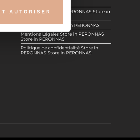
Store in PERONNAS
Store in
Revendeurs
Store in PERONNAS
Store in
UT AUTORISER
nnalités relatives aux médias
PERONNAS
ERONNAS
on de notre site avec nos
Espace Réservé
Store in PERONNAS
 d'autres informations que
Mentions Légales
Store in PERONNAS
Store in PERONNAS
Politique de confidentialité
Store in
PERONNAS
Store in PERONNAS